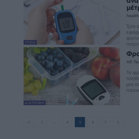
ανα
μέτ
health
Τρία 
εφαρμ
φωτογ
ΥΓΕΊΑ
παίρν
Φρο
HS Te
Τα φρ
πληθ
μια π
πάσχο
ΔΙΑΤΡΟΦΉ
...
1
4
5
6
7