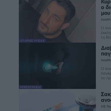
Κυρ
ο δ
μου
health
Ο ανε
έκκλη
τη δί
ΙΣΤΟΡΊΕΣ ΥΓΕΊΑΣ
Δια
παγ
health
Ο σακ
παγκρ
σε πρ
ΑΡΘΡΟΓΡΑΦΊΑ
Σακ
ανο
HS Te