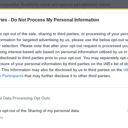
χαρώδης διαβήτης είναι μια χρόνια μεταβολική νόσος
αρακτηρίζεται από υψηλά επίπεδα γλυκόζης (σάκχαρο)
ίμα. Γνωστός ως ο σιωπηλός δολοφόνος, αυξάνεται με...
ies -
Do Not Process My Personal Information
χαρώδης Διαβήτης: Τα βασικά βήματα
to opt-out of the sale, sharing to third parties, or processing of your per
formation for targeted advertising by us, please use the below opt-out s
 τη ρύθμιση της γλυκόζης
r selection. Please note that after your opt-out request is processed y
stories
-
28 Φεβρουαρίου 2023
eing interest-based ads based on personal information utilized by us or
disclosed to third parties prior to your opt-out. You may separately opt-
χαρώδης διαβήτης είναι αυτό που ονομάζουμε
ρο» με υψηλές τιμές γλυκόζης. Όταν λέμε ότι κάποιος
losure of your personal information by third parties on the IAB’s list of
 ζάχαρο» σημαίνει ότι η γλυκόζη στο αίμα,...
. This information may also be disclosed by us to third parties on the
IA
Participants
that may further disclose it to other third parties.
χαρώδης Διαβήτης: Κάθε 30
τερόλεπτα και ένας ακρωτηριασμός
l Data Processing Opt Outs
ω άκρου
am
-
1 Φεβρουαρίου 2023
o opt-out of the Sharing of my personal data.
In
κχαρώδης Διαβήτης είναι σιωπηλή πανδημία! Δυστυχώς
βαιώνεται και από τους αριθμούς οι οποίοι είναι