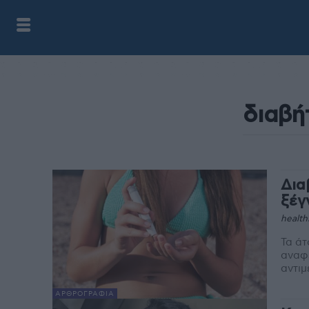
Δια
ξέγ
health
Τα άτ
αναφε
αντιμ
ΑΡΘΡΟΓΡΑΦΊΑ