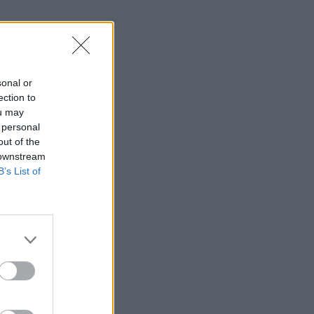
sonal or
ection to
ou may
 personal
out of the
 downstream
B’s List of