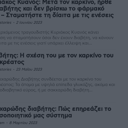
ιάκος Κυανός: Μετά τον καρκίνο, ήρθε
ιαβήτης και δεν βρίσκω το φάρμακό
 – Σταματήστε τη δίαιτα με τις ενέσεις
stories
-
2 Ιουνίου 2023
ρχόμενος τραγουδιστής Κυριάκος Κυανός κάνει
ση να σταματήσουν όσοι δεν έχουν διαβήτη, να κάνουν
αιτα με τις ενέσεις γιατί υπάρχει έλλειψη και...
βήτης: Η σχέση του με τον καρκίνο του
κρέατος
stories
-
23 Μαΐου 2023
χαρώδης Διαβήτης συνδέεται με τον καρκίνο του
έατος; Τα άτομα με υψηλά επίπεδα γλυκόζης, ακόμα και
οδιαβητικό εύρος, ή με σακχαρώδη διαβήτη...
χαρώδης διαβήτης: Πώς επηρεάζει το
σοποιητικό μας σύστημα
am
-
8 Μαρτίου 2023