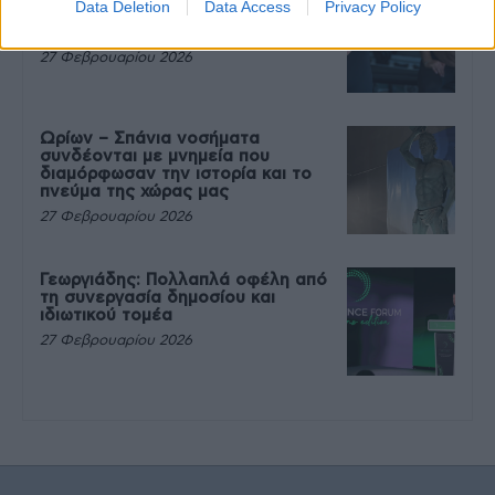
Data Deletion
Data Access
Privacy Policy
που θέλεις να καταβροχθίσεις τα
πάντα μετά την άσκηση
27 Φεβρουαρίου 2026
Ωρίων – Σπάνια νοσήματα
συνδέονται με μνημεία που
διαμόρφωσαν την ιστορία και το
πνεύμα της χώρας μας
27 Φεβρουαρίου 2026
Γεωργιάδης: Πολλαπλά οφέλη από
τη συνεργασία δημοσίου και
ιδιωτικού τομέα
27 Φεβρουαρίου 2026