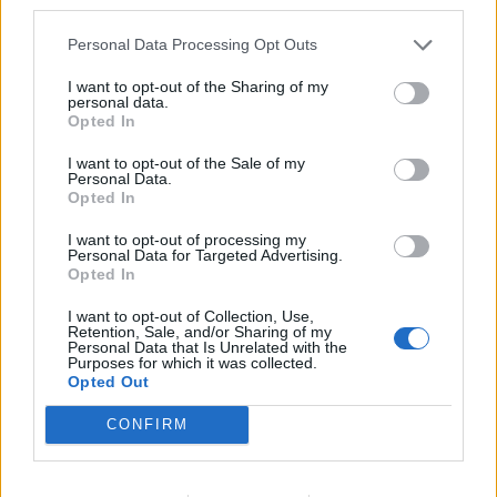
third parties.
ΕΙΔΉΣΕΙΣ
Personal Data Processing Opt Outs
1
2
3
I want to opt-out of the Sharing of my
personal data.
Opted In
I want to opt-out of the Sale of my
Τελευταία Νέα
Personal Data.
Opted In
9 πράγματα που δεν πρέπει να
λέτε σε έναν επισκέπτη
I want to opt-out of processing my
Personal Data for Targeted Advertising.
27 Φεβρουαρίου 2026
Opted In
I want to opt-out of Collection, Use,
Retention, Sale, and/or Sharing of my
Personal Data that Is Unrelated with the
Πάνω από 100 μωρά έχουν
Purposes for which it was collected.
γεννηθεί μέσω εξωσωματικής, με
Opted Out
την υποστήριξη της Be-Live
27 Φεβρουαρίου 2026
CONFIRM
Μεταπροπονητική πείνα: Ο λόγος