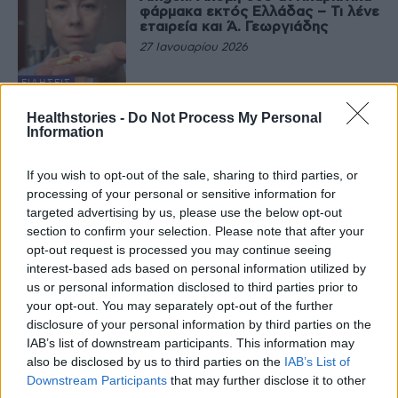
φάρμακα εκτός Ελλάδας – Τι λένε
εταιρεία και Ά. Γεωργιάδης
27 Ιανουαρίου 2026
ΕΙΔΉΣΕΙΣ
Το πρώτο «θύμα» του clawback:
Healthstories -
Do Not Process My Personal
Αποσύρθηκε ογκολογικό
Information
φάρμακο από την ελληνική αγορά
26 Ιανουαρίου 2026
If you wish to opt-out of the sale, sharing to third parties, or
processing of your personal or sensitive information for
ΠΟΛΙΤΙΚΉ ΥΓΕΊΑΣ
targeted advertising by us, please use the below opt-out
Ά. Γεωργιάδης: Αλλαγές στα βιο-
ομοειδή – Η ανακοίνωση Θ.
section to confirm your selection. Please note that after your
Τρύφων για την Ακαδημία
opt-out request is processed you may continue seeing
Παρασκευαστών Φαρμάκου
interest-based ads based on personal information utilized by
20 Ιανουαρίου 2026
us or personal information disclosed to third parties prior to
ΕΙΔΉΣΕΙΣ
your opt-out. You may separately opt-out of the further
Φαρμακευτικές – clawback: Η
disclosure of your personal information by third parties on the
υπόσχεση της Κ. Γκίλφοϊλ για το
IAB’s list of downstream participants. This information may
ραντεβού με τον Κ. Πιερρακάκη
also be disclosed by us to third parties on the
IAB’s List of
19 Ιανουαρίου 2026
Downstream Participants
that may further disclose it to other