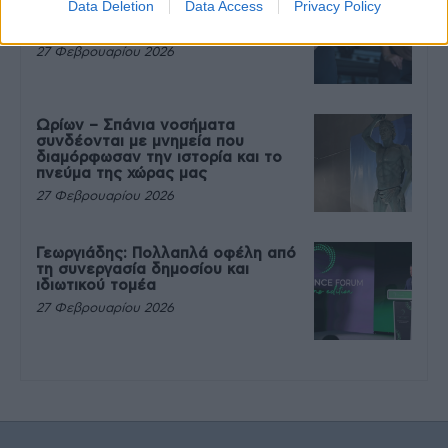
Data Deletion
Data Access
Privacy Policy
που θέλεις να καταβροχθίσεις τα
πάντα μετά την άσκηση
27 Φεβρουαρίου 2026
Ωρίων – Σπάνια νοσήματα
συνδέονται με μνημεία που
διαμόρφωσαν την ιστορία και το
πνεύμα της χώρας μας
27 Φεβρουαρίου 2026
Γεωργιάδης: Πολλαπλά οφέλη από
τη συνεργασία δημοσίου και
ιδιωτικού τομέα
27 Φεβρουαρίου 2026