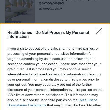
φωτογραφία
10 Ιουνίου 2021
ΕΙΔΉΣΕΙΣ
Άρση μέτρων: Μουσική στην
Healthstories -
Do Not Process My Personal
εστίαση από 12 Ιουνίου –
Information
Επέκταση ωραρίου κυκλοφορίας
9 Ιουνίου 2021
If you wish to opt-out of the sale, sharing to third parties, or
processing of your personal or sensitive information for
ΚΟΡΟΝΟΙΌΣ
targeted advertising by us, please use the below opt-out
ΠΟΕΔΗΝ: Έρευνα για την
κατάσταση των Υγειονομικών
section to confirm your selection. Please note that after your
Μονάδων στα νησιά
opt-out request is processed you may continue seeing
9 Ιουνίου 2021
interest-based ads based on personal information utilized by
us or personal information disclosed to third parties prior to
ΚΟΡΟΝΟΙΌΣ
your opt-out. You may separately opt-out of the further
Πού θα γίνονται την Πέμπτη 10
disclosure of your personal information by third parties on the
Ιουνίου δωρεάν τεστ για τον
IAB’s list of downstream participants. This information may
κορονοϊό
also be disclosed by us to third parties on the
IAB’s List of
9 Ιουνίου 2021
Downstream Participants
that may further disclose it to other