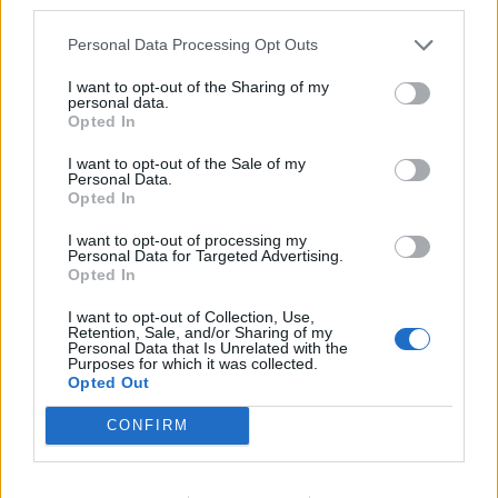
third parties.
ΚΟΡΟΝΟΙΌΣ
Personal Data Processing Opt Outs
957
958
959
I want to opt-out of the Sharing of my
personal data.
Opted In
I want to opt-out of the Sale of my
Τελευταία Νέα
Personal Data.
Opted In
9 πράγματα που δεν πρέπει να
λέτε σε έναν επισκέπτη
I want to opt-out of processing my
Personal Data for Targeted Advertising.
27 Φεβρουαρίου 2026
Opted In
I want to opt-out of Collection, Use,
Retention, Sale, and/or Sharing of my
Personal Data that Is Unrelated with the
Πάνω από 100 μωρά έχουν
Purposes for which it was collected.
γεννηθεί μέσω εξωσωματικής, με
Opted Out
την υποστήριξη της Be-Live
27 Φεβρουαρίου 2026
CONFIRM
Μεταπροπονητική πείνα: Ο λόγος