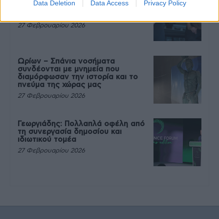
Data Deletion
Data Access
Privacy Policy
που θέλεις να καταβροχθίσεις τα
πάντα μετά την άσκηση
27 Φεβρουαρίου 2026
Ωρίων – Σπάνια νοσήματα
συνδέονται με μνημεία που
διαμόρφωσαν την ιστορία και το
πνεύμα της χώρας μας
27 Φεβρουαρίου 2026
Γεωργιάδης: Πολλαπλά οφέλη από
τη συνεργασία δημοσίου και
ιδιωτικού τομέα
27 Φεβρουαρίου 2026