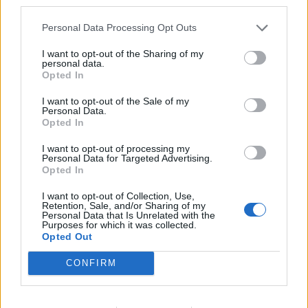
third parties.
ΕΙΔΉΣΕΙΣ
Personal Data Processing Opt Outs
1.317
1.318
1.319
I want to opt-out of the Sharing of my
personal data.
Opted In
I want to opt-out of the Sale of my
Τελευταία Νέα
Personal Data.
Opted In
9 πράγματα που δεν πρέπει να
λέτε σε έναν επισκέπτη
I want to opt-out of processing my
Personal Data for Targeted Advertising.
27 Φεβρουαρίου 2026
Opted In
I want to opt-out of Collection, Use,
Retention, Sale, and/or Sharing of my
Personal Data that Is Unrelated with the
Πάνω από 100 μωρά έχουν
Purposes for which it was collected.
γεννηθεί μέσω εξωσωματικής, με
Opted Out
την υποστήριξη της Be-Live
27 Φεβρουαρίου 2026
CONFIRM
Μεταπροπονητική πείνα: Ο λόγος