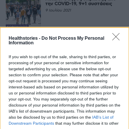
την COVID-19, 9+1 συστάσεις
9 Ιουλίου 2021
ΚΟΡΟΝΟΙΌΣ
Πόσο αποτελεσματικό είναι το
Healthstories -
Do Not Process My Personal
rapid test
Information
8 Ιουλίου 2021
If you wish to opt-out of the sale, sharing to third parties, or
processing of your personal or sensitive information for
ΚΟΡΟΝΟΙΌΣ
targeted advertising by us, please use the below opt-out
Κορονοϊός – Παράταση έως 15/7
της notam για τις προϋποθέσεις
section to confirm your selection. Please note that after your
εισόδου στην Ελλάδα
opt-out request is processed you may continue seeing
8 Ιουλίου 2021
interest-based ads based on personal information utilized by
us or personal information disclosed to third parties prior to
ΤΑΞΊΔΙ ΚΑΙ ΥΓΕΊΑ
your opt-out. You may separately opt-out of the further
Ασκληπιείο Βούλας: Γιατρός
disclosure of your personal information by third parties on the
έκανε ψεύτικο εμβολιασμό σε
IAB’s list of downstream participants. This information may
πέντε αρνητές και εξαφανίστηκε
also be disclosed by us to third parties on the
IAB’s List of
8 Ιουλίου 2021
Downstream Participants
that may further disclose it to other