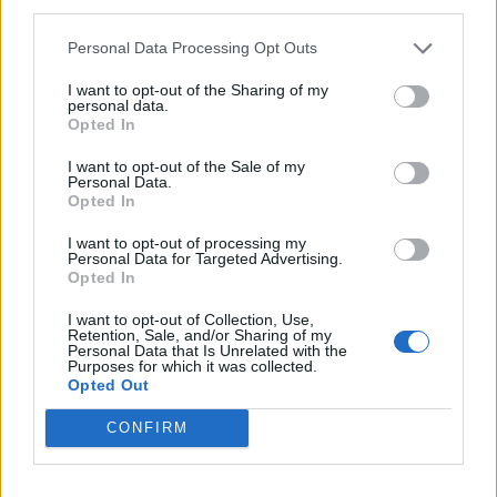
third parties.
ΕΙΔΉΣΕΙΣ
Personal Data Processing Opt Outs
1
2
3
I want to opt-out of the Sharing of my
personal data.
Opted In
I want to opt-out of the Sale of my
Τελευταία Νέα
Personal Data.
Opted In
9 πράγματα που δεν πρέπει να
λέτε σε έναν επισκέπτη
I want to opt-out of processing my
Personal Data for Targeted Advertising.
27 Φεβρουαρίου 2026
Opted In
I want to opt-out of Collection, Use,
Retention, Sale, and/or Sharing of my
Personal Data that Is Unrelated with the
Πάνω από 100 μωρά έχουν
Purposes for which it was collected.
γεννηθεί μέσω εξωσωματικής, με
Opted Out
την υποστήριξη της Be-Live
27 Φεβρουαρίου 2026
CONFIRM