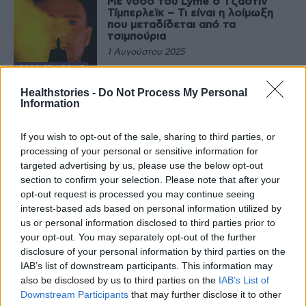
Με νόσο του Lyme ο Τζάστιν
Τίμπερλεϊκ – Τι είναι η λοίμωξη
που μεταδίδεται από τα
τσιμπούρια
1 Αυγούστου 2025
ΙΣΤΟΡΊΕΣ ΥΓΕΊΑΣ
ΕΟΔΥ: Δέκα νέα κρούσματα
Healthstories -
Do Not Process My Personal
λοίμωξης από τον ιό του Δυτικού
Information
Νείλου
31 Ιουλίου 2025
If you wish to opt-out of the sale, sharing to third parties, or
processing of your personal or sensitive information for
ADVERTORIALS
targeted advertising by us, please use the below opt-out
Επιπεφυκίτιδα: Πώς θα
section to confirm your selection. Please note that after your
καταλάβετε αν είναι αλλεργία ή
λοίμωξη;
opt-out request is processed you may continue seeing
interest-based ads based on personal information utilized by
1 Απριλίου 2025
us or personal information disclosed to third parties prior to
your opt-out. You may separately opt-out of the further
ΕΥΕΞΊΑ
disclosure of your personal information by third parties on the
Η χρόνια λοίμωξη του εντέρου
μπορεί να σχετίζεται με τη νόσο
IAB’s list of downstream participants. This information may
Αλτσχάιμερ
also be disclosed by us to third parties on the
IAB’s List of
20 Δεκεμβρίου 2024
Downstream Participants
that may further disclose it to other