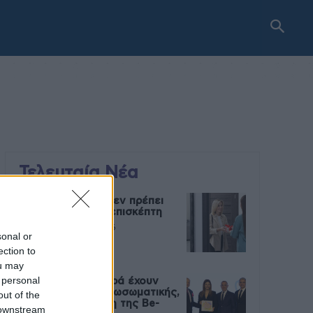
Τελευταία Νέα
9 πράγματα που δεν πρέπει
να λέτε σε έναν επισκέπτη
27 Φεβρουαρίου 2026
sonal or
ection to
ou may
 personal
Πάνω από 100 μωρά έχουν
γεννηθεί μέσω εξωσωματικής,
out of the
με την υποστήριξη της Be-
 downstream