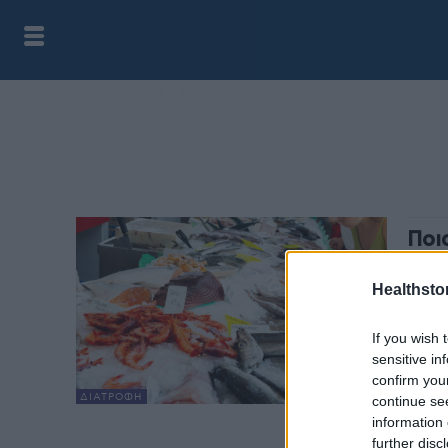
Ποι
λιπ
Healthstor
HS Te
Τα ψά
If you wish 
που π
sensitive in
αναζη
confirm you
ωφέλι
ΔΙΑΤΡΟΦΉ
continue se
information 
further disc