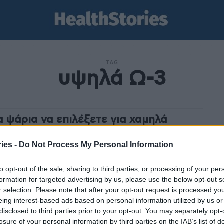
TAG
υψηλά Ω-3
α ψάρια να επιλέξετε για χαμηλά
αρά και υψηλά Ω-3
ies -
Do Not Process My Personal Information
am
-
18 Ιουλίου 2025
ρια και τα θαλασσινά, πέρα από τις μοναδικές γεύσεις
to opt-out of the sale, sharing to third parties, or processing of your per
ροσφέρουν, αποτελούν εξαιρετική επιλογή για όσους
formation for targeted advertising by us, please use the below opt-out s
τούν λιγότερα κορεσμένα λιπαρά και περισσότερα
r selection. Please note that after your opt-out request is processed y
μα...
eing interest-based ads based on personal information utilized by us or
disclosed to third parties prior to your opt-out. You may separately opt-
losure of your personal information by third parties on the IAB’s list of