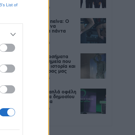
Live
B’s List of
27 Φεβρουαρίου 2026
Μεταπροπονητική πείνα: Ο
λόγος που θέλεις να
καταβροχθίσεις τα πάντα
μετά την άσκηση
27 Φεβρουαρίου 2026
Ωρίων – Σπάνια νοσήματα
συνδέονται με μνημεία που
διαμόρφωσαν την ιστορία και
το πνεύμα της χώρας μας
27 Φεβρουαρίου 2026
Γεωργιάδης: Πολλαπλά οφέλη
από τη συνεργασία δημοσίου
και ιδιωτικού τομέα
27 Φεβρουαρίου 2026