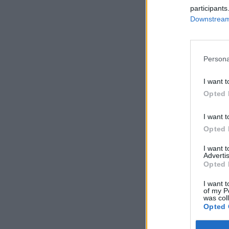
participants
Downstream 
Persona
I want t
Opted 
I want t
Opted 
I want 
Advertis
Opted 
I want t
of my P
was col
Opted 