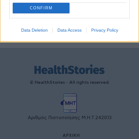
τη συνεργασία δημοσίου και
ιδιωτικού τομέα
CONFIRM
27 Φεβρουαρίου 2026
Data Deletion
Data Access
Privacy Policy
© HealthStories - All rights reserved.
Αριθμός Πιστοποίησης Μ.Η.Τ.242013
ΑΡΧΙΚΉ