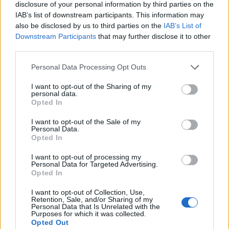
disclosure of your personal information by third parties on the
IAB’s list of downstream participants. This information may
also be disclosed by us to third parties on the
IAB’s List of
Πάνω από 100 μωρά έχουν
γεννηθεί μέσω εξωσωματικής, με
Downstream Participants
that may further disclose it to other
την υποστήριξη της Be-Live
third parties.
27 Φεβρουαρίου 2026
Personal Data Processing Opt Outs
I want to opt-out of the Sharing of my
Μεταπροπονητική πείνα: Ο λόγος
personal data.
που θέλεις να καταβροχθίσεις τα
Opted In
πάντα μετά την άσκηση
27 Φεβρουαρίου 2026
I want to opt-out of the Sale of my
Personal Data.
Opted In
I want to opt-out of processing my
Ωρίων – Σπάνια νοσήματα
Personal Data for Targeted Advertising.
συνδέονται με μνημεία που
Opted In
διαμόρφωσαν την ιστορία και το
πνεύμα της χώρας μας
I want to opt-out of Collection, Use,
27 Φεβρουαρίου 2026
Retention, Sale, and/or Sharing of my
Personal Data that Is Unrelated with the
Purposes for which it was collected.
Opted Out
Γεωργιάδης: Πολλαπλά οφέλη από