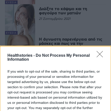
ΕΥΕΞΊΑ
Διώξτε το κάψιμο και τη
φαγούρα των ματιών
21 Σεπτεμβρίου 2021
ΕΥΕΞΊΑ
Η άγνωστη παρενέργεια από τις
μάσκες και πως να την
αντιμετωπίσετε αν σας συμβεί
19 Ιουνίου 2021
Healthstories -
Do Not Process My Personal
Information
EΠΙΣΤΗΜΟΝΙΚΆ
If you wish to opt-out of the sale, sharing to third parties, or
processing of your personal or sensitive information for
Τελευταία Νέα
targeted advertising by us, please use the below opt-out
section to confirm your selection. Please note that after your
opt-out request is processed you may continue seeing
9 πράγματα που δεν πρέπει να
λέτε σε έναν επισκέπτη
interest-based ads based on personal information utilized by
27 Φεβρουαρίου 2026
us or personal information disclosed to third parties prior to
your opt-out. You may separately opt-out of the further