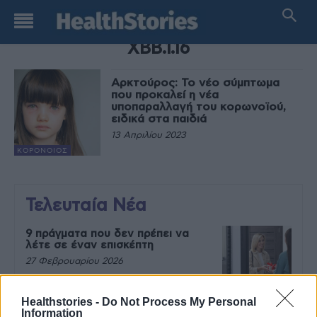
TAG
XBB.1.16
Αρκτούρος: Το νέο σύμπτωμα
που προκαλεί η νέα
υποπαραλλαγή του κορωνοϊού,
ειδικά στα παιδιά
13 Απριλίου 2023
ΚΟΡΟΝΟΙΌΣ
Τελευταία Νέα
9 πράγματα που δεν πρέπει να
λέτε σε έναν επισκέπτη
27 Φεβρουαρίου 2026
Healthstories -
Do Not Process My Personal
Information