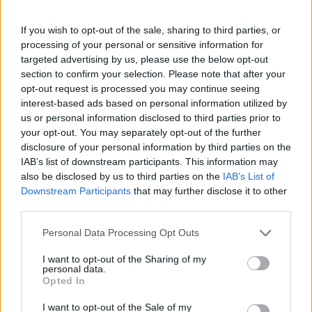
Πάνω από 100 μωρά έχουν
γεννηθεί μέσω εξωσωματικής, με
If you wish to opt-out of the sale, sharing to third parties, or
την υποστήριξη της Be-Live
processing of your personal or sensitive information for
27 Φεβρουαρίου 2026
targeted advertising by us, please use the below opt-out
section to confirm your selection. Please note that after your
opt-out request is processed you may continue seeing
Μεταπροπονητική πείνα: Ο λόγος
interest-based ads based on personal information utilized by
που θέλεις να καταβροχθίσεις τα
us or personal information disclosed to third parties prior to
πάντα μετά την άσκηση
your opt-out. You may separately opt-out of the further
27 Φεβρουαρίου 2026
disclosure of your personal information by third parties on the
IAB’s list of downstream participants. This information may
also be disclosed by us to third parties on the
IAB’s List of
Ωρίων – Σπάνια νοσήματα
Downstream Participants
that may further disclose it to other
συνδέονται με μνημεία που
third parties.
διαμόρφωσαν την ιστορία και το
πνεύμα της χώρας μας
Personal Data Processing Opt Outs
27 Φεβρουαρίου 2026
I want to opt-out of the Sharing of my
personal data.
Γεωργιάδης: Πολλαπλά οφέλη από
Opted In
τη συνεργασία δημοσίου και
ιδιωτικού τομέα
I want to opt-out of the Sale of my