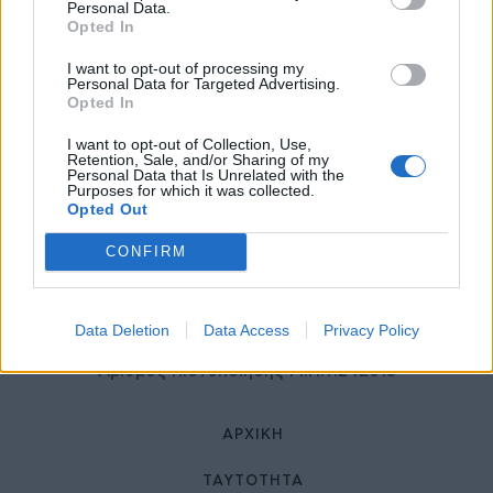
27 Φεβρουαρίου 2026
Personal Data.
Opted In
I want to opt-out of processing my
Personal Data for Targeted Advertising.
Opted In
I want to opt-out of Collection, Use,
Retention, Sale, and/or Sharing of my
Personal Data that Is Unrelated with the
Purposes for which it was collected.
Opted Out
© HealthStories - All rights reserved.
CONFIRM
Data Deletion
Data Access
Privacy Policy
Αριθμός Πιστοποίησης Μ.Η.Τ.242013
ΑΡΧΙΚΉ
ΤΑΥΤΌΤΗΤΑ