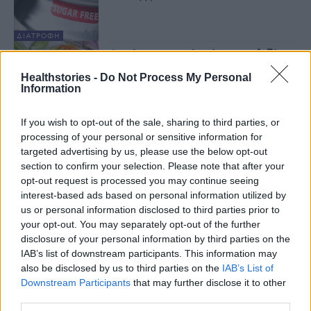
ΔΙΑΤΡΟΦΉ
Αυτές οι τροφές είναι το ελιξίριο
μακροζωίας και πνευματικής
Healthstories -
Do Not Process My Personal
υγείας, σύμφωνα με έρευνα
Information
7 Οκτωβρίου 2024
If you wish to opt-out of the sale, sharing to third parties, or
ΔΙΑΤΡΟΦΉ
processing of your personal or sensitive information for
CDC: 8 τροφές που μπορεί να
προκαλέσουν τροφική
targeted advertising by us, please use the below opt-out
δηλητηρίαση
section to confirm your selection. Please note that after your
17 Σεπτεμβρίου 2024
opt-out request is processed you may continue seeing
interest-based ads based on personal information utilized by
ΔΙΑΤΡΟΦΉ
us or personal information disclosed to third parties prior to
Οι 5 τροφές που ενισχύουν το
your opt-out. You may separately opt-out of the further
άγχος
disclosure of your personal information by third parties on the
10 Σεπτεμβρίου 2024
IAB’s list of downstream participants. This information may
also be disclosed by us to third parties on the
IAB’s List of
Downstream Participants
that may further disclose it to other
ΔΙΑΤΡΟΦΉ
third parties.