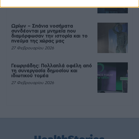
27 Φεβρουαρίου 2026
Ωρίων – Σπάνια νοσήματα
συνδέονται με μνημεία που
διαμόρφωσαν την ιστορία και το
πνεύμα της χώρας μας
27 Φεβρουαρίου 2026
Γεωργιάδης: Πολλαπλά οφέλη από
τη συνεργασία δημοσίου και
ιδιωτικού τομέα
27 Φεβρουαρίου 2026