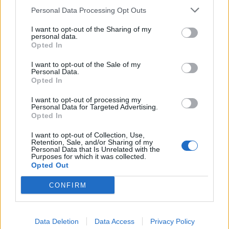
Personal Data Processing Opt Outs
1
2
3
I want to opt-out of the Sharing of my
personal data.
Opted In
Τελευταία Νέα
I want to opt-out of the Sale of my
Personal Data.
9 πράγματα που δεν πρέπει να
Opted In
λέτε σε έναν επισκέπτη
27 Φεβρουαρίου 2026
I want to opt-out of processing my
Personal Data for Targeted Advertising.
Opted In
I want to opt-out of Collection, Use,
Πάνω από 100 μωρά έχουν
Retention, Sale, and/or Sharing of my
Personal Data that Is Unrelated with the
γεννηθεί μέσω εξωσωματικής, με
Purposes for which it was collected.
την υποστήριξη της Be-Live
Opted Out
27 Φεβρουαρίου 2026
CONFIRM
Μεταπροπονητική πείνα: Ο λόγος
που θέλεις να καταβροχθίσεις τα
Data Deletion
Data Access
Privacy Policy
πάντα μετά την άσκηση