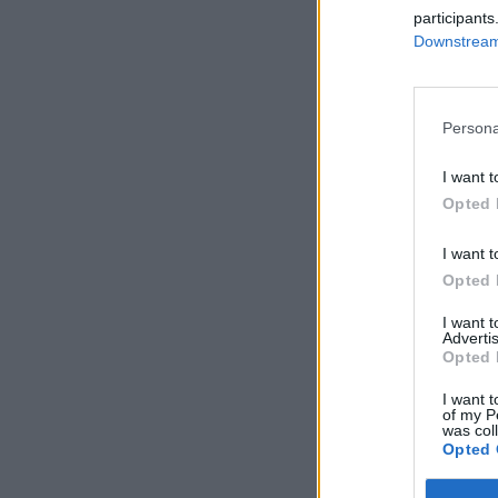
participants
Downstream 
Persona
I want t
Opted 
I want t
Opted 
I want 
Advertis
Opted 
I want t
of my P
was col
Opted 