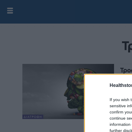
Τ
Τρο
σκέ
Healthstor
HS Te
Υπάρχ
If you wish 
βοηθο
sensitive in
τροφή
confirm you
ΔΙΑΤΡΟΦΉ
continue se
information 
further disc