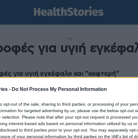
TAG
ροφές για υγιή εγκέφα
φές για υγιή εγκέφαλο και ”κοφτερή”
ψη
ies -
Do Not Process My Personal Information
am
-
22 Ιανουαρίου 2025
ουν αρκετές υγιεινές τροφές, που ξυπνούν το μυαλό και
to opt-out of the sale, sharing to third parties, or processing of your per
ύν τη σκέψη μας να μένει κοφτερή. Υπάρχει ωστόσο μια
formation for targeted advertising by us, please use the below opt-out s
 συγκεκριμένα που η Δρ...
r selection. Please note that after your opt-out request is processed y
eing interest-based ads based on personal information utilized by us or
disclosed to third parties prior to your opt-out. You may separately opt-
losure of your personal information by third parties on the IAB’s list of