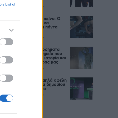
Live
B’s List of
27 Φεβρουαρίου 2026
Μεταπροπονητική πείνα: Ο
λόγος που θέλεις να
καταβροχθίσεις τα πάντα
μετά την άσκηση
27 Φεβρουαρίου 2026
Ωρίων – Σπάνια νοσήματα
συνδέονται με μνημεία που
διαμόρφωσαν την ιστορία και
το πνεύμα της χώρας μας
27 Φεβρουαρίου 2026
Γεωργιάδης: Πολλαπλά οφέλη
από τη συνεργασία δημοσίου
και ιδιωτικού τομέα
27 Φεβρουαρίου 2026