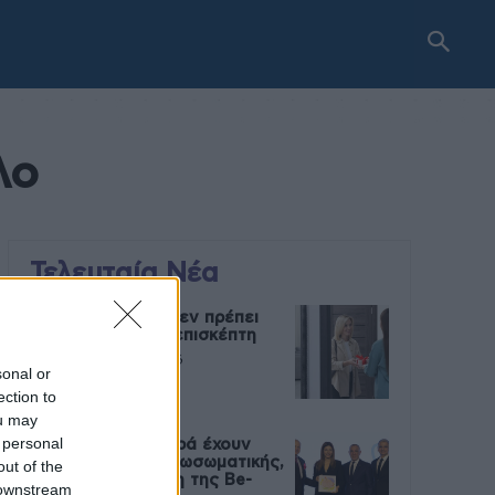
λο
Τελευταία Νέα
9 πράγματα που δεν πρέπει
να λέτε σε έναν επισκέπτη
27 Φεβρουαρίου 2026
sonal or
ection to
ou may
 personal
Πάνω από 100 μωρά έχουν
γεννηθεί μέσω εξωσωματικής,
out of the
με την υποστήριξη της Be-
 downstream