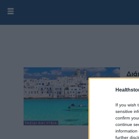
Διά
στο
Awa
Healthstor
health
If you wish 
Η Πάρ
sensitive in
Best 
confirm you
ΤΑΞΊΔΙ ΚΑΙ ΥΓΕΊΑ
continue se
information 
further disc