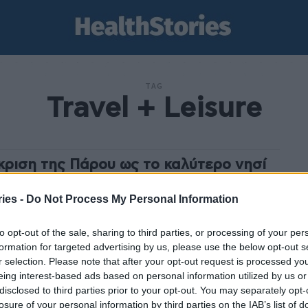
TAG
Travel + Leisure
κριση της Πάρου ως το καλύτερο νησί
ν κόσμο για το 2025 στα World’s Best
rds
ies -
Do Not Process My Personal Information
stories
-
10 Ιουλίου 2025
to opt-out of the sale, sharing to third parties, or processing of your per
ος κατέκτησε την πρώτη θέση στα βραβεία World's
formation for targeted advertising by us, please use the below opt-out s
Awards 2025 του ταξιδιωτικού περιοδικού Travel +
r selection. Please note that after your opt-out request is processed y
Leisure, ως το καλύτερο νησί στον κόσμο. Σύμφωνα...
eing interest-based ads based on personal information utilized by us or
disclosed to third parties prior to your opt-out. You may separately opt-
losure of your personal information by third parties on the IAB’s list of