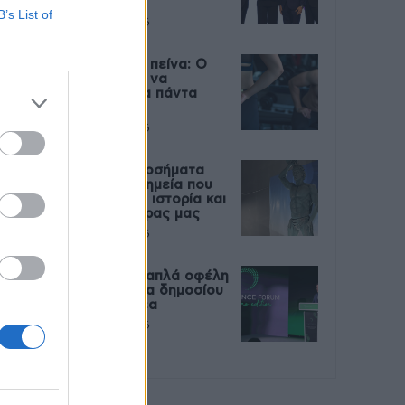
Live
B’s List of
27 Φεβρουαρίου 2026
Μεταπροπονητική πείνα: Ο
λόγος που θέλεις να
καταβροχθίσεις τα πάντα
μετά την άσκηση
27 Φεβρουαρίου 2026
Ωρίων – Σπάνια νοσήματα
συνδέονται με μνημεία που
διαμόρφωσαν την ιστορία και
το πνεύμα της χώρας μας
27 Φεβρουαρίου 2026
Γεωργιάδης: Πολλαπλά οφέλη
από τη συνεργασία δημοσίου
και ιδιωτικού τομέα
27 Φεβρουαρίου 2026