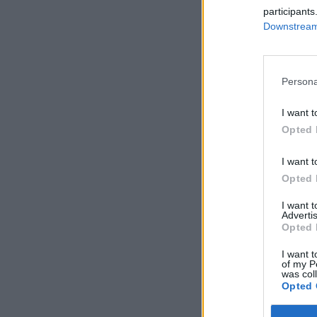
participants
Downstream 
Persona
I want t
Opted 
I want t
Opted 
I want 
Advertis
Opted 
I want t
of my P
was col
Opted 