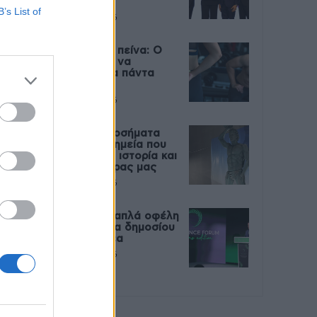
Live
B’s List of
27 Φεβρουαρίου 2026
Μεταπροπονητική πείνα: Ο
λόγος που θέλεις να
καταβροχθίσεις τα πάντα
μετά την άσκηση
27 Φεβρουαρίου 2026
Ωρίων – Σπάνια νοσήματα
συνδέονται με μνημεία που
διαμόρφωσαν την ιστορία και
το πνεύμα της χώρας μας
27 Φεβρουαρίου 2026
Γεωργιάδης: Πολλαπλά οφέλη
από τη συνεργασία δημοσίου
και ιδιωτικού τομέα
27 Φεβρουαρίου 2026