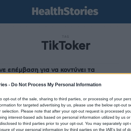
TAG
TikToker
νε επέμβαση για να κοντύνει τα
τυλα των ποδιών της επειδή της
ιουργούσαν ανασφάλεια
ies -
Do Not Process My Personal Information
stories
-
24 Δεκεμβρίου 2022
to opt-out of the sale, sharing to third parties, or processing of your per
 επέμβαση για να κοντύνει τα δάχτυλα των ποδιών της
formation for targeted advertising by us, please use the below opt-out s
ή της δημιουργούσαν ανασφάλεια και δέχεται χλευασμό
r selection. Please note that after your opt-out request is processed y
 οίκτο εδώ και καιρό μια TikToker...
eing interest-based ads based on personal information utilized by us or
disclosed to third parties prior to your opt-out. You may separately opt-
losure of your personal information by third parties on the IAB’s list of