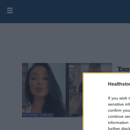
Έκα
δάχ
δημ
Healthstor
health
If you wish 
Έκανε
sensitive in
επειδ
confirm you
χωρίς
ΙΣΤΟΡΊΕΣ ΥΓΕΊΑΣ
continue se
information 
further disc