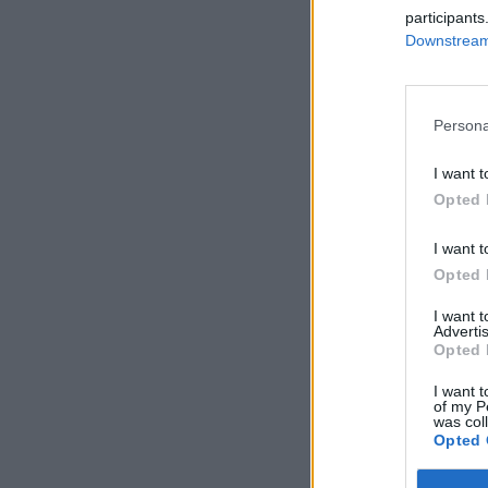
participants
Downstream 
Persona
I want t
Opted 
I want t
Opted 
I want 
Advertis
Opted 
I want t
of my P
was col
Opted 