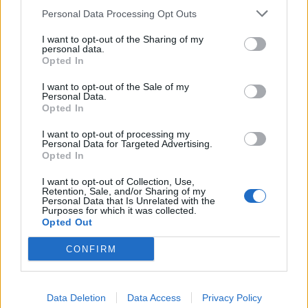
Personal Data Processing Opt Outs
1
2
3
I want to opt-out of the Sharing of my
personal data.
Opted In
Τελευταία Νέα
I want to opt-out of the Sale of my
Personal Data.
9 πράγματα που δεν πρέπει να
Opted In
λέτε σε έναν επισκέπτη
27 Φεβρουαρίου 2026
I want to opt-out of processing my
Personal Data for Targeted Advertising.
Opted In
I want to opt-out of Collection, Use,
Πάνω από 100 μωρά έχουν
Retention, Sale, and/or Sharing of my
Personal Data that Is Unrelated with the
γεννηθεί μέσω εξωσωματικής, με
Purposes for which it was collected.
την υποστήριξη της Be-Live
Opted Out
27 Φεβρουαρίου 2026
CONFIRM
Μεταπροπονητική πείνα: Ο λόγος
που θέλεις να καταβροχθίσεις τα
Data Deletion
Data Access
Privacy Policy
πάντα μετά την άσκηση