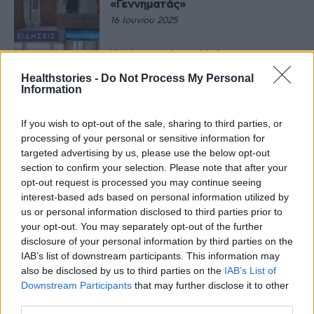
«Γεννηματάς»
16 Ιουνίου 2025
ΕΙΔΉΣΕΙΣ
Κ. Μητσοτάκης: Υπό
παρακολούθηση το Υπ. Υγείας, οι
Healthstories -
Do Not Process My Personal
δύο οδηγίες
Information
22 Μαΐου 2025
If you wish to opt-out of the sale, sharing to third parties, or
ΕΙΔΉΣΕΙΣ
processing of your personal or sensitive information for
Ευαγγελισμός – ΤΕΠ : Ξεκίνησε η
ηλεκτρονική ιχνηλάτηση ασθενών
targeted advertising by us, please use the below opt-out
– Αναλυτικά η διαδικασία
section to confirm your selection. Please note that after your
15 Μαΐου 2025
opt-out request is processed you may continue seeing
interest-based ads based on personal information utilized by
ΕΙΔΉΣΕΙΣ
us or personal information disclosed to third parties prior to
Με βραχιολάκι από σήμερα οι
your opt-out. You may separately opt-out of the further
ασθενείς στον Ευαγγελισμό-
disclosure of your personal information by third parties on the
Ανάρτηση Άδωνι
IAB’s list of downstream participants. This information may
15 Μαΐου 2025
also be disclosed by us to third parties on the
IAB’s List of
Downstream Participants
that may further disclose it to other
ΕΙΔΉΣΕΙΣ
third parties.