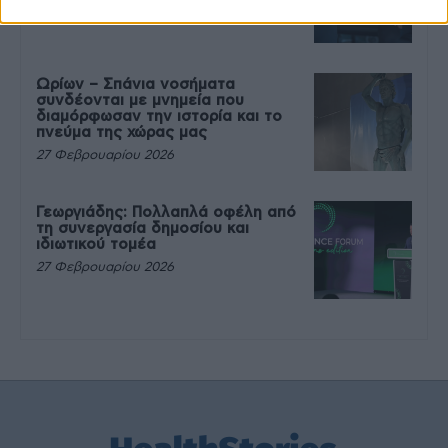
27 Φεβρουαρίου 2026
Ωρίων – Σπάνια νοσήματα
συνδέονται με μνημεία που
διαμόρφωσαν την ιστορία και το
πνεύμα της χώρας μας
27 Φεβρουαρίου 2026
Γεωργιάδης: Πολλαπλά οφέλη από
τη συνεργασία δημοσίου και
ιδιωτικού τομέα
27 Φεβρουαρίου 2026