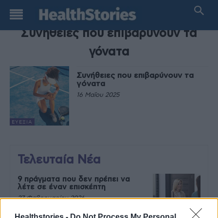
TAG
Συνήθειες που επιβαρύνουν τα
γόνατα
Συνήθειες που επιβαρύνουν τα
γόνατα
16 Μαΐου 2025
ΕΥΕΞΊΑ
Τελευταία Νέα
9 πράγματα που δεν πρέπει να
λέτε σε έναν επισκέπτη
27 Φεβρουαρίου 2026
Healthstories -
Do Not Process My Personal