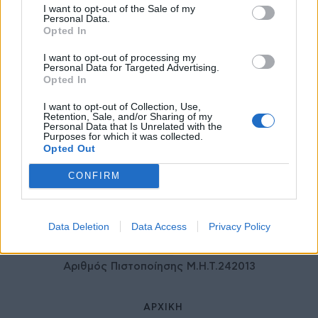
I want to opt-out of the Sale of my
ιδιωτικού τομέα
Personal Data.
27 Φεβρουαρίου 2026
Opted In
I want to opt-out of processing my
Personal Data for Targeted Advertising.
Opted In
I want to opt-out of Collection, Use,
Retention, Sale, and/or Sharing of my
Personal Data that Is Unrelated with the
Purposes for which it was collected.
Opted Out
CONFIRM
© HealthStories - All rights reserved.
Data Deletion
Data Access
Privacy Policy
Αριθμός Πιστοποίησης Μ.Η.Τ.242013
ΑΡΧΙΚΉ