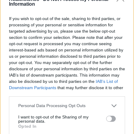
Information
Πάνω από 100 μωρά έχουν
If you wish to opt-out of the sale, sharing to third parties, or
γεννηθεί μέσω εξωσωματικής, με
την υποστήριξη της Be-Live
processing of your personal or sensitive information for
targeted advertising by us, please use the below opt-out
27 Φεβρουαρίου 2026
section to confirm your selection. Please note that after your
opt-out request is processed you may continue seeing
interest-based ads based on personal information utilized by
Μεταπροπονητική πείνα: Ο λόγος
us or personal information disclosed to third parties prior to
που θέλεις να καταβροχθίσεις τα
your opt-out. You may separately opt-out of the further
πάντα μετά την άσκηση
disclosure of your personal information by third parties on the
27 Φεβρουαρίου 2026
IAB’s list of downstream participants. This information may
also be disclosed by us to third parties on the
IAB’s List of
Downstream Participants
that may further disclose it to other
Ωρίων – Σπάνια νοσήματα
third parties.
συνδέονται με μνημεία που
διαμόρφωσαν την ιστορία και το
πνεύμα της χώρας μας
Personal Data Processing Opt Outs
27 Φεβρουαρίου 2026
I want to opt-out of the Sharing of my
personal data.
Opted In
Γεωργιάδης: Πολλαπλά οφέλη από
τη συνεργασία δημοσίου και