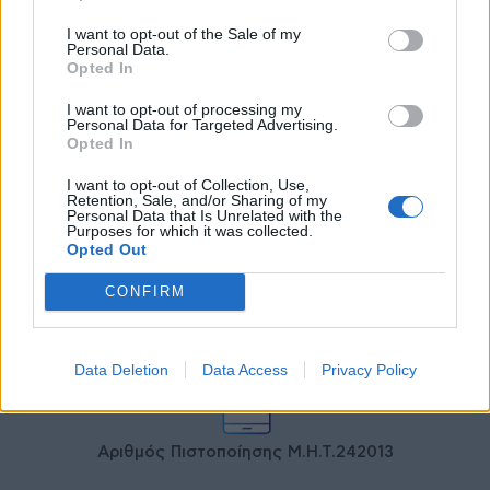
Γεωργιάδης: Πολλαπλά οφέλη από
I want to opt-out of the Sale of my
τη συνεργασία δημοσίου και
Personal Data.
ιδιωτικού τομέα
Opted In
27 Φεβρουαρίου 2026
I want to opt-out of processing my
Personal Data for Targeted Advertising.
Opted In
I want to opt-out of Collection, Use,
Retention, Sale, and/or Sharing of my
Personal Data that Is Unrelated with the
Purposes for which it was collected.
Opted Out
CONFIRM
© HealthStories - All rights reserved.
Data Deletion
Data Access
Privacy Policy
Αριθμός Πιστοποίησης Μ.Η.Τ.242013