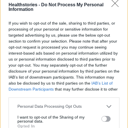
Healthstories -
Do Not Process My Personal
Information
If you wish to opt-out of the sale, sharing to third parties, or
Πάνω από 100 μωρά έχουν
processing of your personal or sensitive information for
γεννηθεί μέσω εξωσωματικής, με
την υποστήριξη της Be-Live
targeted advertising by us, please use the below opt-out
27 Φεβρουαρίου 2026
section to confirm your selection. Please note that after your
opt-out request is processed you may continue seeing
interest-based ads based on personal information utilized by
us or personal information disclosed to third parties prior to
Μεταπροπονητική πείνα: Ο λόγος
your opt-out. You may separately opt-out of the further
που θέλεις να καταβροχθίσεις τα
πάντα μετά την άσκηση
disclosure of your personal information by third parties on the
IAB’s list of downstream participants. This information may
27 Φεβρουαρίου 2026
also be disclosed by us to third parties on the
IAB’s List of
Downstream Participants
that may further disclose it to other
third parties.
Ωρίων – Σπάνια νοσήματα
συνδέονται με μνημεία που
Personal Data Processing Opt Outs
διαμόρφωσαν την ιστορία και το
πνεύμα της χώρας μας
I want to opt-out of the Sharing of my
27 Φεβρουαρίου 2026
personal data.
Opted In