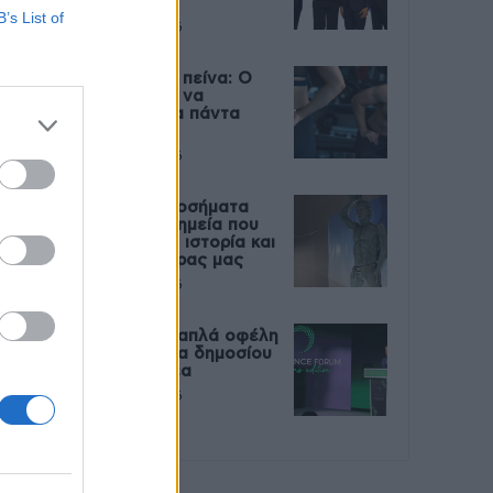
Live
B’s List of
27 Φεβρουαρίου 2026
Μεταπροπονητική πείνα: Ο
λόγος που θέλεις να
καταβροχθίσεις τα πάντα
μετά την άσκηση
27 Φεβρουαρίου 2026
Ωρίων – Σπάνια νοσήματα
συνδέονται με μνημεία που
διαμόρφωσαν την ιστορία και
το πνεύμα της χώρας μας
27 Φεβρουαρίου 2026
Γεωργιάδης: Πολλαπλά οφέλη
από τη συνεργασία δημοσίου
και ιδιωτικού τομέα
27 Φεβρουαρίου 2026