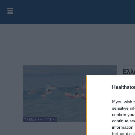
Ελλ
συμ
Healthstor
HS Te
Ο Ελ
If you wish 
τραγι
sensitive in
πνιγμ
confirm you
ΤΑΞΊΔΙ ΚΑΙ ΥΓΕΊΑ
continue se
information 
further disc