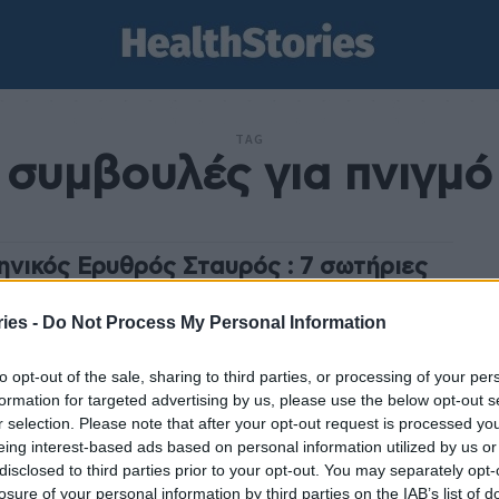
TAG
συμβουλές για πνιγμό
ηνικός Ερυθρός Σταυρός : 7 σωτήριες
βουλές για την πρόληψη των πνιγμών
ies -
Do Not Process My Personal Information
am
-
27 Ιουνίου 2022
ληνικός Ερυθρός Σταυρός, με αφορμή ένα ακόμα
to opt-out of the sale, sharing to third parties, or processing of your per
κό περιστατικό που συνέβη στα Ιωάννινα (26/6) με τον
formation for targeted advertising by us, please use the below opt-out s
ό 16χρονου παιδιού στη λίμνη Πηγών Αώου,...
r selection. Please note that after your opt-out request is processed y
eing interest-based ads based on personal information utilized by us or
disclosed to third parties prior to your opt-out. You may separately opt-
losure of your personal information by third parties on the IAB’s list of