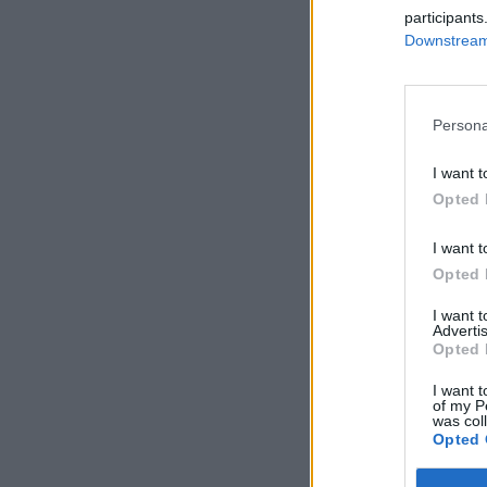
participants
Downstream 
Persona
I want t
Opted 
I want t
Opted 
I want 
Advertis
Opted 
I want t
of my P
was col
Opted 