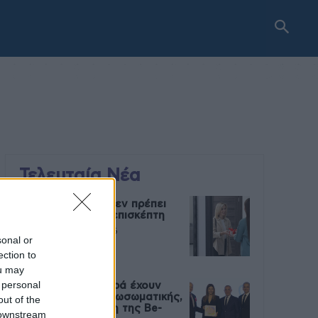
Τελευταία Νέα
9 πράγματα που δεν πρέπει
να λέτε σε έναν επισκέπτη
27 Φεβρουαρίου 2026
sonal or
ection to
ou may
 personal
Πάνω από 100 μωρά έχουν
γεννηθεί μέσω εξωσωματικής,
out of the
με την υποστήριξη της Be-
 downstream