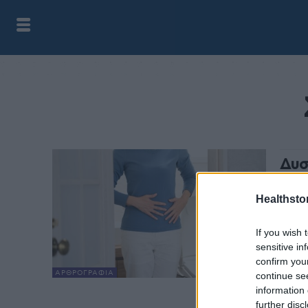
Δυσ
αντ
Healthstor
health
Η δυσ
If you wish 
ποιότ
sensitive in
Ελλάδ
confirm you
ΑΡΘΡΟΓΡΑΦΊΑ
continue se
information 
further disc