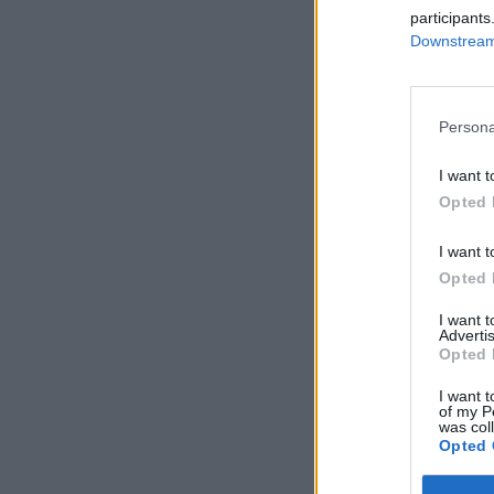
participants
Downstream 
Persona
I want t
Opted 
I want t
Opted 
I want 
Advertis
Opted 
I want t
of my P
was col
Opted 