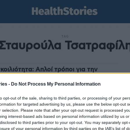
TAG
Σταυρούλα Τσατραφίλ
κοιλιότητα: Απλοί τρόποι για την
ιμετώπισή της
ies -
Do Not Process My Personal Information
stories
-
22 Μαΐου 2025
κοιλιότητα είναι ένα σύμπτωμα που επηρεάζει την
to opt-out of the sale, sharing to third parties, or processing of your per
ητα ζωής και τουλάχιστον 1 στους 5 ενήλικες στην
formation for targeted advertising by us, please use the below opt-out s
α την έχει αντιμετωπίσει, έστω και μία...
r selection. Please note that after your opt-out request is processed y
eing interest-based ads based on personal information utilized by us or
disclosed to third parties prior to your opt-out. You may separately opt-
losure of your personal information by third parties on the IAB’s list of