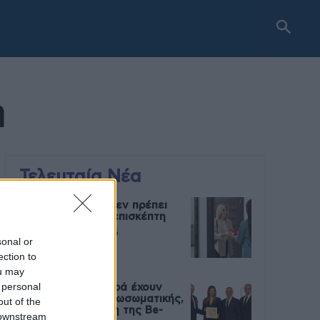
η
Τελευταία Νέα
9 πράγματα που δεν πρέπει
να λέτε σε έναν επισκέπτη
27 Φεβρουαρίου 2026
sonal or
ection to
ou may
 personal
Πάνω από 100 μωρά έχουν
γεννηθεί μέσω εξωσωματικής,
out of the
με την υποστήριξη της Be-
 downstream