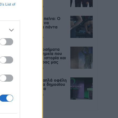
Live
B’s List of
27 Φεβρουαρίου 2026
Μεταπροπονητική πείνα: Ο
λόγος που θέλεις να
καταβροχθίσεις τα πάντα
μετά την άσκηση
27 Φεβρουαρίου 2026
Ωρίων – Σπάνια νοσήματα
συνδέονται με μνημεία που
διαμόρφωσαν την ιστορία και
το πνεύμα της χώρας μας
27 Φεβρουαρίου 2026
Γεωργιάδης: Πολλαπλά οφέλη
από τη συνεργασία δημοσίου
και ιδιωτικού τομέα
27 Φεβρουαρίου 2026