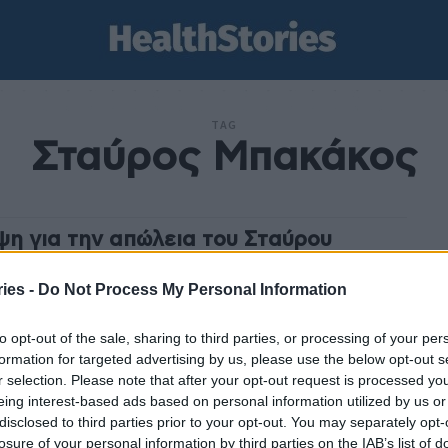
TAG
Σταύρος Μπακάκος
ψη για την απώλεια του Σταύρου
κάκου
ies -
Do Not Process My Personal Information
stories
-
27 Ιανουαρίου 2025
νελλήνια Ένωση Φαρμακοβιομηχανίας εκφράζει τη
to opt-out of the sale, sharing to third parties, or processing of your per
 της θλίψη για την απώλεια του Σταύρου Μπακάκου, επί
formation for targeted advertising by us, please use the below opt-out s
 ετών Προέδρου και CEO της Minerva φαρμακευτικής,...
r selection. Please note that after your opt-out request is processed y
eing interest-based ads based on personal information utilized by us or
disclosed to third parties prior to your opt-out. You may separately opt-
losure of your personal information by third parties on the IAB’s list of