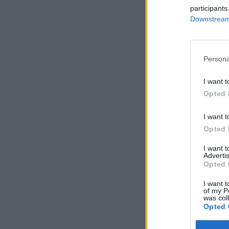
participants
Downstream 
Persona
I want t
Opted 
I want t
Opted 
I want 
Advertis
Opted 
I want t
of my P
was col
Opted 