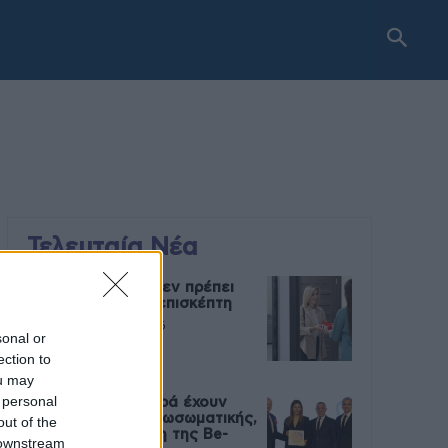
Τελευταία Νέα
9 πράγματα που δεν πρέπει
να λέτε σε έναν επισκέπτη
27 Φεβρουαρίου 2026
sonal or
ection to
ou may
 personal
Πάνω από 100 μωρά έχουν
γεννηθεί μέσω εξωσωματικής,
out of the
με την υποστήριξη της Be-
 downstream