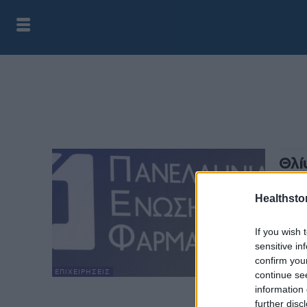
Θλί
Μπα
Healthstor
health
Η Πα
If you wish 
βαθιά
sensitive in
σειρά
confirm you
ΕΠΙΧΕΙΡΉΣΕΙΣ
continue se
information 
further disc