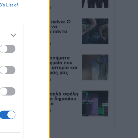
Live
B’s List of
27 Φεβρουαρίου 2026
Μεταπροπονητική πείνα: Ο
λόγος που θέλεις να
καταβροχθίσεις τα πάντα
μετά την άσκηση
27 Φεβρουαρίου 2026
Ωρίων – Σπάνια νοσήματα
συνδέονται με μνημεία που
διαμόρφωσαν την ιστορία και
το πνεύμα της χώρας μας
27 Φεβρουαρίου 2026
Γεωργιάδης: Πολλαπλά οφέλη
από τη συνεργασία δημοσίου
και ιδιωτικού τομέα
27 Φεβρουαρίου 2026