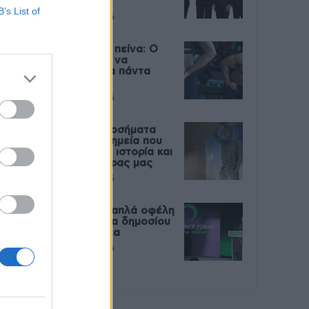
Live
B’s List of
27 Φεβρουαρίου 2026
Μεταπροπονητική πείνα: Ο
λόγος που θέλεις να
καταβροχθίσεις τα πάντα
μετά την άσκηση
27 Φεβρουαρίου 2026
Ωρίων – Σπάνια νοσήματα
συνδέονται με μνημεία που
διαμόρφωσαν την ιστορία και
το πνεύμα της χώρας μας
27 Φεβρουαρίου 2026
Γεωργιάδης: Πολλαπλά οφέλη
από τη συνεργασία δημοσίου
και ιδιωτικού τομέα
27 Φεβρουαρίου 2026