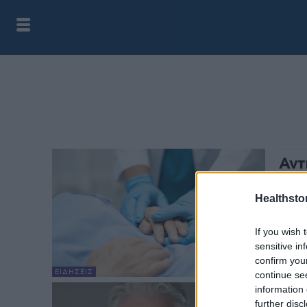
Αντ
δηλ
Μητ
Healthstor
health
If you wish 
Αντιπ
sensitive in
χθεσι
confirm you
Πνευμ
ΕΙΔΉΣΕΙΣ
continue se
δηλώσ
information 
Εκτ
further disc