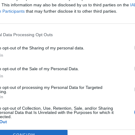
υματικός με απόφαση Μητσοτάκη –
. This information may also be disclosed by us to third parties on the
IA
ιδράσεις για τις δηλώσεις του
Participants
that may further disclose it to other third parties.
stories
-
9 Ιουνίου 2023
ρεται από την εκλογική μάχη ο υποψήφιος βουλευτής
Εύβοια, Σπύρος Πνευματικός, με απόφαση του
l Data Processing Opt Outs
ρου της ΝΔ Κυριάκου Μητσοτάκη, μετά τις δηλώσεις
o opt-out of the Sharing of my personal data.
In
o opt-out of the Sale of my Personal Data.
In
to opt-out of processing my Personal Data for Targeted
ing.
In
o opt-out of Collection, Use, Retention, Sale, and/or Sharing
ersonal Data that Is Unrelated with the Purposes for which it
lected.
Out