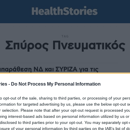
TAG
Σπύρος Πνευματικός
ιπαράθεση ΝΔ και ΣΥΡΙΖΑ για τις
ώσεις Πνευματικού – Τι ανέφεραν
σοτάκης και Τσίπρας
ies -
Do Not Process My Personal Information
stories
-
9 Ιουνίου 2023
to opt-out of the sale, sharing to third parties, or processing of your per
αράθεση ανάμεσα σε ΝΔ και ΣΥΡΙΖΑ με αφορμή τις
formation for targeted advertising by us, please use the below opt-out s
νές αναφορές του βουλευτή της ΝΔ, Σπύρου
r selection. Please note that after your opt-out request is processed y
ατικού για τους καρκινοπαθείς τελικού σταδίου. Οι
eing interest-based ads based on personal information utilized by us or
εις του...
disclosed to third parties prior to your opt-out. You may separately opt-
ός εκλογικής μάχης ο Σπύρος
losure of your personal information by third parties on the IAB’s list of