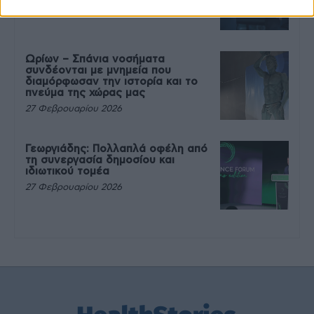
27 Φεβρουαρίου 2026
Ωρίων – Σπάνια νοσήματα
συνδέονται με μνημεία που
διαμόρφωσαν την ιστορία και το
πνεύμα της χώρας μας
27 Φεβρουαρίου 2026
Γεωργιάδης: Πολλαπλά οφέλη από
τη συνεργασία δημοσίου και
ιδιωτικού τομέα
27 Φεβρουαρίου 2026