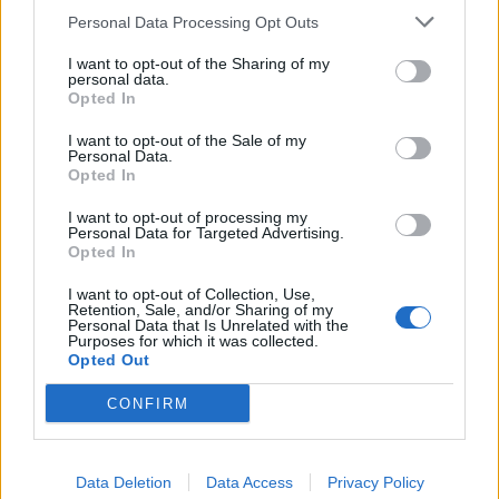
Personal Data Processing Opt Outs
1
2
I want to opt-out of the Sharing of my
personal data.
Opted In
Τελευταία Νέα
I want to opt-out of the Sale of my
Personal Data.
9 πράγματα που δεν πρέπει να
Opted In
λέτε σε έναν επισκέπτη
27 Φεβρουαρίου 2026
I want to opt-out of processing my
Personal Data for Targeted Advertising.
Opted In
I want to opt-out of Collection, Use,
Πάνω από 100 μωρά έχουν
Retention, Sale, and/or Sharing of my
Personal Data that Is Unrelated with the
γεννηθεί μέσω εξωσωματικής, με
Purposes for which it was collected.
την υποστήριξη της Be-Live
Opted Out
27 Φεβρουαρίου 2026
CONFIRM
Μεταπροπονητική πείνα: Ο λόγος
που θέλεις να καταβροχθίσεις τα
Data Deletion
Data Access
Privacy Policy
πάντα μετά την άσκηση