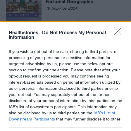
National Geographic
18 Απριλίου 2024
ΤΑΞΊΔΙ ΚΑΙ ΥΓΕΊΑ
Vogue: Ο Τσελεμεντές και το
ελληνικό νησί που είναι στα
Healthstories -
Do Not Process My Personal
καλύτερα μέρη του κόσμου
Information
22 Ιανουαρίου 2024
If you wish to opt-out of the sale, sharing to third parties, or
ΤΑΞΊΔΙ ΚΑΙ ΥΓΕΊΑ
processing of your personal or sensitive information for
Τα 3 κυκλαδονήσια που
αποτελούν τάση για το 2024
targeted advertising by us, please use the below opt-out
section to confirm your selection. Please note that after your
6 Δεκεμβρίου 2023
opt-out request is processed you may continue seeing
interest-based ads based on personal information utilized by
ΤΑΞΊΔΙ ΚΑΙ ΥΓΕΊΑ
us or personal information disclosed to third parties prior to
Washington Post: Η Σίφνος
your opt-out. You may separately opt-out of the further
στους 10 καλύτερους θαλάσσιους
disclosure of your personal information by third parties on the
φθινοπωρινούς προορισμούς του
IAB’s list of downstream participants. This information may
κόσμου
also be disclosed by us to third parties on the
IAB’s List of
7 Νοεμβρίου 2023
Downstream Participants
that may further disclose it to other
ΤΑΞΊΔΙ ΚΑΙ ΥΓΕΊΑ
third parties.