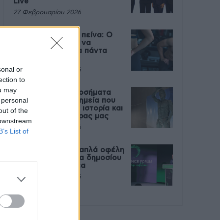
Live
27 Φεβρουαρίου 2026
Μεταπροπονητική πείνα: Ο
λόγος που θέλεις να
καταβροχθίσεις τα πάντα
μετά την άσκηση
sonal or
27 Φεβρουαρίου 2026
ection to
ou may
Ωρίων – Σπάνια νοσήματα
 personal
συνδέονται με μνημεία που
διαμόρφωσαν την ιστορία και
out of the
το πνεύμα της χώρας μας
 downstream
27 Φεβρουαρίου 2026
B’s List of
Γεωργιάδης: Πολλαπλά οφέλη
από τη συνεργασία δημοσίου
και ιδιωτικού τομέα
27 Φεβρουαρίου 2026