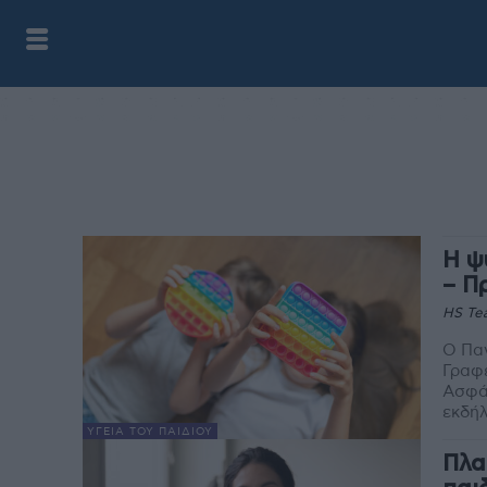
Η ψ
– Π
HS Te
Ο Πα
Γραφε
Ασφά
εκδήλ
ΥΓΕΊΑ ΤΟΥ ΠΑΙΔΙΟΎ
Πλα