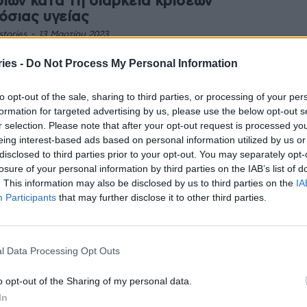
διών κατά τη διάρκεια κρίσεων
όσιας υγείας
stories
-
13 Μαρτίου 2023
από μία διαδικτυακή πλατφόρμα κατάρτισης, το
ies -
Do Not Process My Personal Information
αμμα ProWell βοηθάει τους εκπαιδευτικούς να
ωρίζουν έγκαιρα θέματα ψυχικής υγείας των παιδιών,
to opt-out of the sale, sharing to third parties, or processing of your per
ά κατά τη διάρκεια...
formation for targeted advertising by us, please use the below opt-out s
παρκείς δηλώνουν οι εκπαιδευτικοί για
r selection. Please note that after your opt-out request is processed y
 ψυχική υγεία των παιδιών
eing interest-based ads based on personal information utilized by us or
stories
-
2 Ιουνίου 2022
disclosed to third parties prior to your opt-out. You may separately opt-
losure of your personal information by third parties on the IAB’s list of
ρκεια στην κατάρτιση τους δηλώνουν εκπαιδευτικοί
. This information may also be disclosed by us to third parties on the
IA
Ε.Ε για την ψυχική υγεία των παιδιών κατά τη διάρκεια
Participants
that may further disclose it to other third parties.
κρίσεων δημόσιας υγείας. Αυτό είναι το βασικό εύρημα...
υνα στην Ελλάδα δείχνει προβλήματα
l Data Processing Opt Outs
ν ψυχική υγεία των παιδιών λόγω
kdown
o opt-out of the Sharing of my personal data.
stories
-
16 Απριλίου 2022
In