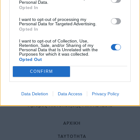
27 Φεβρουαρίου 2026
Personal Data.
Opted In
I want to opt-out of processing my
Personal Data for Targeted Advertising.
Opted In
I want to opt-out of Collection, Use,
Retention, Sale, and/or Sharing of my
Personal Data that Is Unrelated with the
Purposes for which it was collected.
Opted Out
© HealthStories - All rights reserved.
CONFIRM
Data Deletion
Data Access
Privacy Policy
Αριθμός Πιστοποίησης Μ.Η.Τ.242013
ΑΡΧΙΚΉ
ΤΑΥΤΌΤΗΤΑ