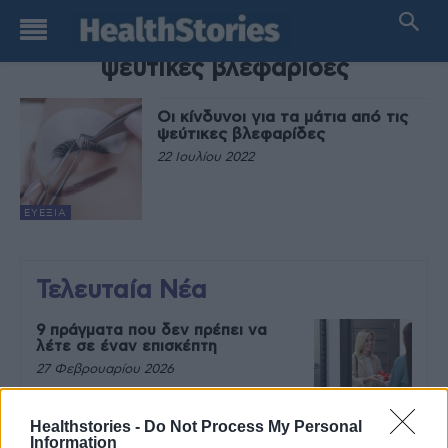
TAG
ψεύτικες βλεφαρίδες
Οι κίνδυνοι για τα μάτια από τις
ψεύτικες βλεφαρίδες
22 Ιουλίου 2022
ΕΥΕΞΊΑ
Τελευταία Νέα
9 πράγματα που δεν πρέπει να
λέτε σε έναν επισκέπτη
27 Φεβρουαρίου 2026
Healthstories -
Do Not Process My Personal
Information