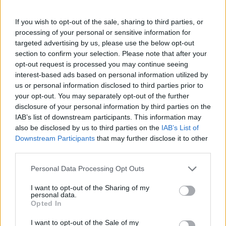
Πάνω από 100 μωρά έχουν
γεννηθεί μέσω εξωσωματικής, με
If you wish to opt-out of the sale, sharing to third parties, or
την υποστήριξη της Be-Live
processing of your personal or sensitive information for
27 Φεβρουαρίου 2026
targeted advertising by us, please use the below opt-out
section to confirm your selection. Please note that after your
opt-out request is processed you may continue seeing
Μεταπροπονητική πείνα: Ο λόγος
interest-based ads based on personal information utilized by
που θέλεις να καταβροχθίσεις τα
us or personal information disclosed to third parties prior to
πάντα μετά την άσκηση
your opt-out. You may separately opt-out of the further
27 Φεβρουαρίου 2026
disclosure of your personal information by third parties on the
IAB’s list of downstream participants. This information may
also be disclosed by us to third parties on the
IAB’s List of
Ωρίων – Σπάνια νοσήματα
Downstream Participants
that may further disclose it to other
συνδέονται με μνημεία που
third parties.
διαμόρφωσαν την ιστορία και το
πνεύμα της χώρας μας
Personal Data Processing Opt Outs
27 Φεβρουαρίου 2026
I want to opt-out of the Sharing of my
personal data.
Γεωργιάδης: Πολλαπλά οφέλη από
Opted In
τη συνεργασία δημοσίου και
ιδιωτικού τομέα
I want to opt-out of the Sale of my