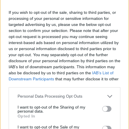
Πάνω από 100 μωρά έχουν
γεννηθεί μέσω εξωσωματικής, με
If you wish to opt-out of the sale, sharing to third parties, or
την υποστήριξη της Be-Live
processing of your personal or sensitive information for
27 Φεβρουαρίου 2026
targeted advertising by us, please use the below opt-out
section to confirm your selection. Please note that after your
opt-out request is processed you may continue seeing
Μεταπροπονητική πείνα: Ο λόγος
interest-based ads based on personal information utilized by
που θέλεις να καταβροχθίσεις τα
us or personal information disclosed to third parties prior to
πάντα μετά την άσκηση
your opt-out. You may separately opt-out of the further
27 Φεβρουαρίου 2026
disclosure of your personal information by third parties on the
IAB’s list of downstream participants. This information may
also be disclosed by us to third parties on the
IAB’s List of
Ωρίων – Σπάνια νοσήματα
Downstream Participants
that may further disclose it to other
συνδέονται με μνημεία που
third parties.
διαμόρφωσαν την ιστορία και το
πνεύμα της χώρας μας
Personal Data Processing Opt Outs
27 Φεβρουαρίου 2026
I want to opt-out of the Sharing of my
personal data.
Γεωργιάδης: Πολλαπλά οφέλη από
Opted In
τη συνεργασία δημοσίου και
ιδιωτικού τομέα
I want to opt-out of the Sale of my