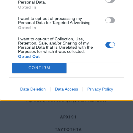
27 Φεβρουαρίου 2026
Personal Data.
Opted In
I want to opt-out of processing my
Personal Data for Targeted Advertising.
Opted In
I want to opt-out of Collection, Use,
Retention, Sale, and/or Sharing of my
Personal Data that Is Unrelated with the
Purposes for which it was collected.
Opted Out
© HealthStories - All rights reserved.
CONFIRM
Data Deletion
Data Access
Privacy Policy
Αριθμός Πιστοποίησης Μ.Η.Τ.242013
ΑΡΧΙΚΉ
ΤΑΥΤΌΤΗΤΑ