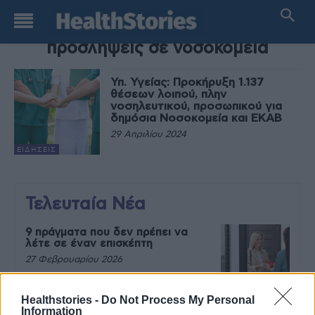
TAG
προσλήψεις σε νοσοκομεία
Υπ. Υγείας: Προκήρυξη 1.137
θέσεων λοιπού, πλην
νοσηλευτικού, προσωπικού για
δημόσια Νοσοκομεία και ΕΚΑΒ
29 Απριλίου 2024
ΕΙΔΉΣΕΙΣ
Τελευταία Νέα
9 πράγματα που δεν πρέπει να
λέτε σε έναν επισκέπτη
27 Φεβρουαρίου 2026
Healthstories -
Do Not Process My Personal
Information