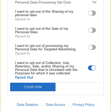
Personal Data Processing Opt Outs
I want to opt-out of the Sharing of my
personal data.
Ωρίων – Σπάνια νοσήματα
Opted In
συνδέονται με μνημεία που
διαμόρφωσαν την ιστορία και το
πνεύμα της χώρας μας
I want to opt-out of the Sale of my
Personal Data.
27 Φεβρουαρίου 2026
Opted In
I want to opt-out of processing my
Γεωργιάδης: Πολλαπλά οφέλη από
Personal Data for Targeted Advertising.
τη συνεργασία δημοσίου και
Opted In
ιδιωτικού τομέα
27 Φεβρουαρίου 2026
I want to opt-out of Collection, Use,
Retention, Sale, and/or Sharing of my
Personal Data that Is Unrelated with the
Purposes for which it was collected.
Opted Out
CONFIRM
Data Deletion
Data Access
Privacy Policy