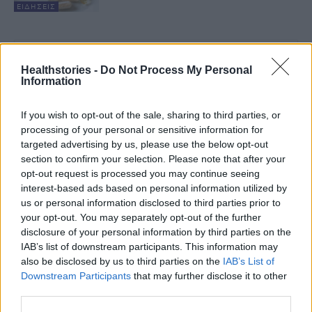
ΕΙΔΉΣΕΙΣ
Τελευταία Νέα
Healthstories -
Do Not Process My Personal
Information
9 πράγματα που δεν πρέπει να
λέτε σε έναν επισκέπτη
If you wish to opt-out of the sale, sharing to third parties, or
27 Φεβρουαρίου 2026
processing of your personal or sensitive information for
targeted advertising by us, please use the below opt-out
section to confirm your selection. Please note that after your
opt-out request is processed you may continue seeing
Πάνω από 100 μωρά έχουν
interest-based ads based on personal information utilized by
γεννηθεί μέσω εξωσωματικής, με
την υποστήριξη της Be-Live
us or personal information disclosed to third parties prior to
27 Φεβρουαρίου 2026
your opt-out. You may separately opt-out of the further
disclosure of your personal information by third parties on the
IAB’s list of downstream participants. This information may
also be disclosed by us to third parties on the
IAB’s List of
Μεταπροπονητική πείνα: Ο λόγος
Downstream Participants
that may further disclose it to other
που θέλεις να καταβροχθίσεις τα
πάντα μετά την άσκηση
third parties.
27 Φεβρουαρίου 2026