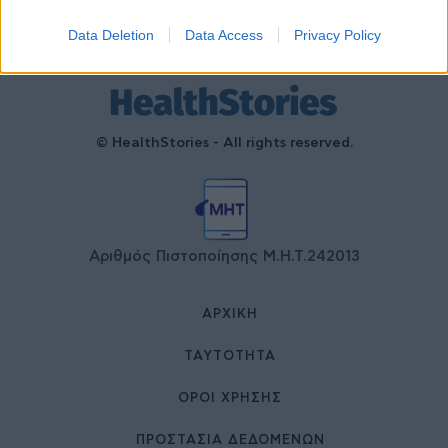
Data Deletion
Data Access
Privacy Policy
© HealthStories - All rights reserved.
Αριθμός Πιστοποίησης Μ.Η.Τ.242013
ΑΡΧΙΚΉ
ΤΑΥΤΌΤΗΤΑ
ΌΡΟΙ ΧΡΉΣΗΣ
ΠΡΟΣΤΑΣΙΑ ΔΕΔΟΜΕΝΩΝ