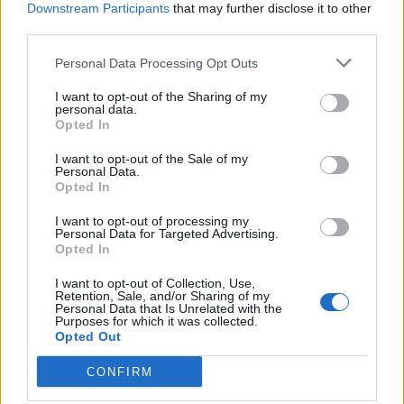
Downstream Participants
that may further disclose it to other
third parties.
Μεταπροπονητική πείνα: Ο λόγος
Personal Data Processing Opt Outs
που θέλεις να καταβροχθίσεις τα
πάντα μετά την άσκηση
I want to opt-out of the Sharing of my
27 Φεβρουαρίου 2026
personal data.
Opted In
I want to opt-out of the Sale of my
Ωρίων – Σπάνια νοσήματα
Personal Data.
συνδέονται με μνημεία που
Opted In
διαμόρφωσαν την ιστορία και το
πνεύμα της χώρας μας
I want to opt-out of processing my
27 Φεβρουαρίου 2026
Personal Data for Targeted Advertising.
Opted In
Γεωργιάδης: Πολλαπλά οφέλη από
I want to opt-out of Collection, Use,
Retention, Sale, and/or Sharing of my
τη συνεργασία δημοσίου και
Personal Data that Is Unrelated with the
ιδιωτικού τομέα
Purposes for which it was collected.
27 Φεβρουαρίου 2026
Opted Out
CONFIRM