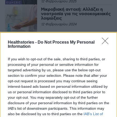
12 Φεβρουαρίου 2025
ΕΙΔΉΣΕΙΣ
Μικροβιακή αντοχή: Αλλάζει η
νοοτροπία για τις νοσοκομειακές
λοιμώξεις
12 Φεβρουαρίου 2024
ΕΙΔΉΣΕΙΣ
Healthstories -
Do Not Process My Personal
Information
Τελευταία Νέα
If you wish to opt-out of the sale, sharing to third parties, or
processing of your personal or sensitive information for
9 πράγματα που δεν πρέπει να
λέτε σε έναν επισκέπτη
targeted advertising by us, please use the below opt-out
section to confirm your selection. Please note that after your
27 Φεβρουαρίου 2026
opt-out request is processed you may continue seeing
interest-based ads based on personal information utilized by
us or personal information disclosed to third parties prior to
your opt-out. You may separately opt-out of the further
Πάνω από 100 μωρά έχουν
disclosure of your personal information by third parties on the
γεννηθεί μέσω εξωσωματικής, με
την υποστήριξη της Be-Live
IAB’s list of downstream participants. This information may
27 Φεβρουαρίου 2026
also be disclosed by us to third parties on the
IAB’s List of