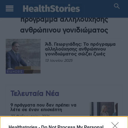
TAG
πρόγραμμα αλληλούχησης
ανθρώπινου γονιδιώματος
Άδ. Γεωργιάδης: Το πρόγραμμα
αλληλούχησης ανθρώπινου
γονιδιώματος σώζει ζωές
13 Ιουνίου 2025
ΕΙΔΉΣΕΙΣ
Τελευταία Νέα
9 πράγματα που δεν πρέπει να
λέτε σε έναν επισκέπτη
27 Φεβρουαρίου 2026
Healthstories -
Do Not Process My Personal