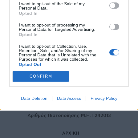
I want to opt-out of the Sale of my
ιδιωτικού τομέα
Personal Data.
27 Φεβρουαρίου 2026
Opted In
I want to opt-out of processing my
Personal Data for Targeted Advertising.
Opted In
I want to opt-out of Collection, Use,
Retention, Sale, and/or Sharing of my
Personal Data that Is Unrelated with the
Purposes for which it was collected.
Opted Out
CONFIRM
© HealthStories - All rights reserved.
Data Deletion
Data Access
Privacy Policy
Αριθμός Πιστοποίησης Μ.Η.Τ.242013
ΑΡΧΙΚΉ