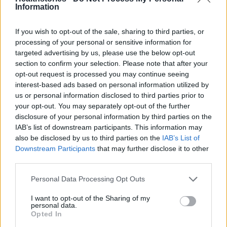
Information
Πάνω από 100 μωρά έχουν
If you wish to opt-out of the sale, sharing to third parties, or
γεννηθεί μέσω εξωσωματικής, με
την υποστήριξη της Be-Live
processing of your personal or sensitive information for
targeted advertising by us, please use the below opt-out
27 Φεβρουαρίου 2026
section to confirm your selection. Please note that after your
opt-out request is processed you may continue seeing
interest-based ads based on personal information utilized by
Μεταπροπονητική πείνα: Ο λόγος
us or personal information disclosed to third parties prior to
που θέλεις να καταβροχθίσεις τα
your opt-out. You may separately opt-out of the further
πάντα μετά την άσκηση
disclosure of your personal information by third parties on the
27 Φεβρουαρίου 2026
IAB’s list of downstream participants. This information may
also be disclosed by us to third parties on the
IAB’s List of
Downstream Participants
that may further disclose it to other
Ωρίων – Σπάνια νοσήματα
third parties.
συνδέονται με μνημεία που
διαμόρφωσαν την ιστορία και το
πνεύμα της χώρας μας
Personal Data Processing Opt Outs
27 Φεβρουαρίου 2026
I want to opt-out of the Sharing of my
personal data.
Opted In
Γεωργιάδης: Πολλαπλά οφέλη από
τη συνεργασία δημοσίου και