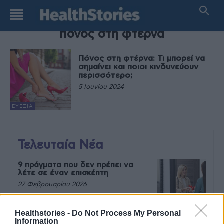
TAG
πόνος στη φτέρνα
Πόνος στη φτέρνα: Τι μπορεί να
σημαίνει και ποιοι κινδυνεύουν
περισσότερο;
5 Ιουνίου 2024
ΕΥΕΞΊΑ
Τελευταία Νέα
9 πράγματα που δεν πρέπει να
λέτε σε έναν επισκέπτη
27 Φεβρουαρίου 2026
Healthstories -
Do Not Process My Personal
Information