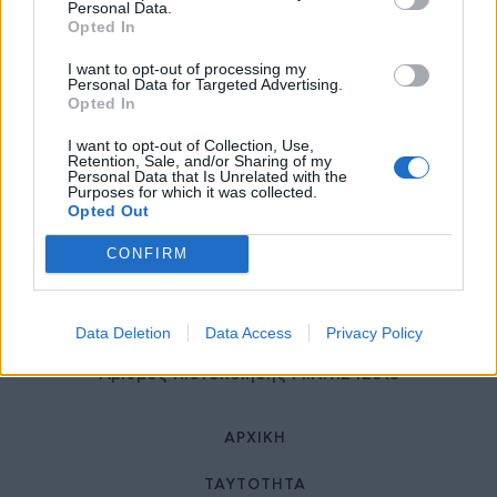
27 Φεβρουαρίου 2026
Personal Data.
Opted In
I want to opt-out of processing my
Personal Data for Targeted Advertising.
Opted In
I want to opt-out of Collection, Use,
Retention, Sale, and/or Sharing of my
Personal Data that Is Unrelated with the
Purposes for which it was collected.
Opted Out
© HealthStories - All rights reserved.
CONFIRM
Data Deletion
Data Access
Privacy Policy
Αριθμός Πιστοποίησης Μ.Η.Τ.242013
ΑΡΧΙΚΉ
ΤΑΥΤΌΤΗΤΑ