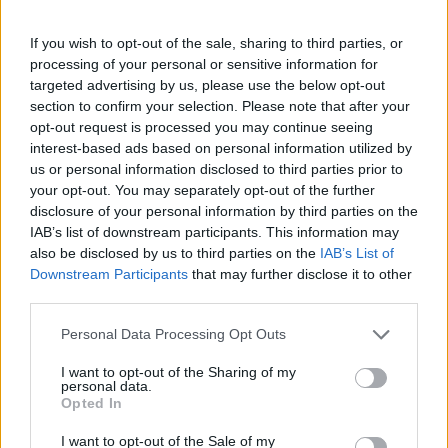
Πάνω από 100 μωρά έχουν
γεννηθεί μέσω εξωσωματικής, με
If you wish to opt-out of the sale, sharing to third parties, or
την υποστήριξη της Be-Live
processing of your personal or sensitive information for
27 Φεβρουαρίου 2026
targeted advertising by us, please use the below opt-out
section to confirm your selection. Please note that after your
opt-out request is processed you may continue seeing
Μεταπροπονητική πείνα: Ο λόγος
interest-based ads based on personal information utilized by
που θέλεις να καταβροχθίσεις τα
us or personal information disclosed to third parties prior to
πάντα μετά την άσκηση
your opt-out. You may separately opt-out of the further
27 Φεβρουαρίου 2026
disclosure of your personal information by third parties on the
IAB’s list of downstream participants. This information may
also be disclosed by us to third parties on the
IAB’s List of
Ωρίων – Σπάνια νοσήματα
Downstream Participants
that may further disclose it to other
συνδέονται με μνημεία που
third parties.
διαμόρφωσαν την ιστορία και το
πνεύμα της χώρας μας
Personal Data Processing Opt Outs
27 Φεβρουαρίου 2026
I want to opt-out of the Sharing of my
personal data.
Γεωργιάδης: Πολλαπλά οφέλη από
Opted In
τη συνεργασία δημοσίου και
ιδιωτικού τομέα
I want to opt-out of the Sale of my