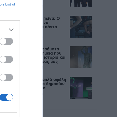
Live
B’s List of
27 Φεβρουαρίου 2026
Μεταπροπονητική πείνα: Ο
λόγος που θέλεις να
καταβροχθίσεις τα πάντα
μετά την άσκηση
27 Φεβρουαρίου 2026
Ωρίων – Σπάνια νοσήματα
συνδέονται με μνημεία που
διαμόρφωσαν την ιστορία και
το πνεύμα της χώρας μας
27 Φεβρουαρίου 2026
Γεωργιάδης: Πολλαπλά οφέλη
από τη συνεργασία δημοσίου
και ιδιωτικού τομέα
27 Φεβρουαρίου 2026