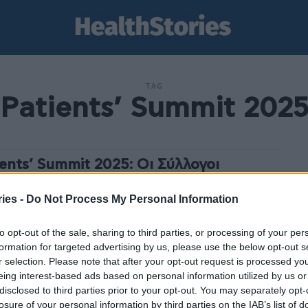
TAG
Patients’ Summit 202
ients’ Summit 2025: Οι Σύλλογοι
ενών ενώνουν τη φωνή τους για το
λον της Υγείας
ies -
Do Not Process My Personal Information
am
-
27 Οκτωβρίου 2025
to opt-out of the sale, sharing to third parties, or processing of your per
γάλη επιτυχία ολοκληρώθηκαν οι εργασίες του Patients’
formation for targeted advertising by us, please use the below opt-out s
t 2025, της ετήσιας πανελλαδικής συνάντησης των
r selection. Please note that after your opt-out request is processed y
όγων ασθενών, που πραγματοποιήθηκε τη Δευτέρα 20
eing interest-based ads based on personal information utilized by us or
ρίου 2025,...
disclosed to third parties prior to your opt-out. You may separately opt-
ients’ Summit 2025 – Η γιορτή των
losure of your personal information by third parties on the IAB’s list of