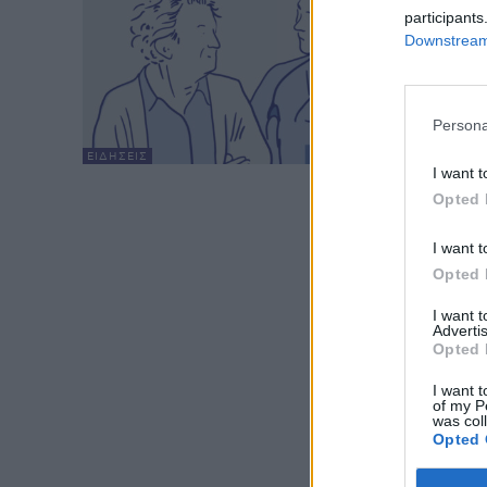
ασθ
participants
Downstream 
HS Te
Η Έν
χρονι
συνά
Persona
Οκτωβ
ΕΙΔΉΣΕΙΣ
I want t
Opted 
I want t
Opted 
I want 
Advertis
Opted 
I want t
of my P
was col
Opted 