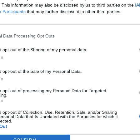
ενών επιστρέφει για 3η χρονιά
. This information may also be disclosed by us to third parties on the
IA
Participants
am
-
17 Οκτωβρίου 2025
that may further disclose it to other third parties.
ωση Ασθενών Ελλάδας διοργανώνει για 3η συνεχή
ά το Patients’ Summit, τη μεγάλη πανελλαδική
ντηση των συλλόγων ασθενών, τη Δευτέρα 20
l Data Processing Opt Outs
ρίου 2025, στο ξενοδοχείο...
o opt-out of the Sharing of my personal data.
In
o opt-out of the Sale of my Personal Data.
In
to opt-out of processing my Personal Data for Targeted
ing.
In
o opt-out of Collection, Use, Retention, Sale, and/or Sharing
ersonal Data that Is Unrelated with the Purposes for which it
lected.
Out