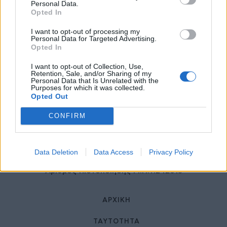
27 Φεβρουαρίου 2026
Personal Data.
Opted In
I want to opt-out of processing my
Personal Data for Targeted Advertising.
Opted In
I want to opt-out of Collection, Use,
Retention, Sale, and/or Sharing of my
Personal Data that Is Unrelated with the
Purposes for which it was collected.
Opted Out
© HealthStories - All rights reserved.
CONFIRM
Data Deletion
Data Access
Privacy Policy
Αριθμός Πιστοποίησης Μ.Η.Τ.242013
ΑΡΧΙΚΉ
ΤΑΥΤΌΤΗΤΑ