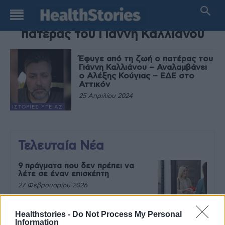
TAG
πατέρας του Γιάννη Καλλιάνου
Έφυγε από τη ζωή ο πατέρας του
Γιάννη Καλλιάνου – Αναλαμβάνει
ο Αλέξης Κούγιας – ΕΔΕ στο
Αττικόν
25 Απριλίου 2024
ΙΣΤΟΡΊΕΣ ΥΓΕΊΑΣ
Τελευταία Νέα
9 πράγματα που δεν πρέπει να
λέτε σε έναν επισκέπτη
27 Φεβρουαρίου 2026
Healthstories -
Do Not Process My Personal
Information