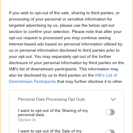
Πάνω από 100 μωρά έχουν
γεννηθεί μέσω εξωσωματικής, με
If you wish to opt-out of the sale, sharing to third parties, or
την υποστήριξη της Be-Live
processing of your personal or sensitive information for
27 Φεβρουαρίου 2026
targeted advertising by us, please use the below opt-out
section to confirm your selection. Please note that after your
opt-out request is processed you may continue seeing
Μεταπροπονητική πείνα: Ο λόγος
interest-based ads based on personal information utilized by
που θέλεις να καταβροχθίσεις τα
us or personal information disclosed to third parties prior to
πάντα μετά την άσκηση
your opt-out. You may separately opt-out of the further
27 Φεβρουαρίου 2026
disclosure of your personal information by third parties on the
IAB’s list of downstream participants. This information may
also be disclosed by us to third parties on the
IAB’s List of
Ωρίων – Σπάνια νοσήματα
Downstream Participants
that may further disclose it to other
συνδέονται με μνημεία που
third parties.
διαμόρφωσαν την ιστορία και το
πνεύμα της χώρας μας
Personal Data Processing Opt Outs
27 Φεβρουαρίου 2026
I want to opt-out of the Sharing of my
personal data.
Γεωργιάδης: Πολλαπλά οφέλη από
Opted In
τη συνεργασία δημοσίου και
ιδιωτικού τομέα
I want to opt-out of the Sale of my