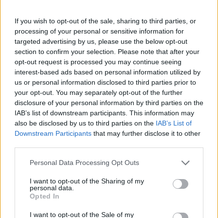
Πάνω από 100 μωρά έχουν
γεννηθεί μέσω εξωσωματικής, με
If you wish to opt-out of the sale, sharing to third parties, or
την υποστήριξη της Be-Live
processing of your personal or sensitive information for
27 Φεβρουαρίου 2026
targeted advertising by us, please use the below opt-out
section to confirm your selection. Please note that after your
opt-out request is processed you may continue seeing
Μεταπροπονητική πείνα: Ο λόγος
interest-based ads based on personal information utilized by
που θέλεις να καταβροχθίσεις τα
us or personal information disclosed to third parties prior to
πάντα μετά την άσκηση
your opt-out. You may separately opt-out of the further
27 Φεβρουαρίου 2026
disclosure of your personal information by third parties on the
IAB’s list of downstream participants. This information may
also be disclosed by us to third parties on the
IAB’s List of
Ωρίων – Σπάνια νοσήματα
Downstream Participants
that may further disclose it to other
συνδέονται με μνημεία που
third parties.
διαμόρφωσαν την ιστορία και το
πνεύμα της χώρας μας
Personal Data Processing Opt Outs
27 Φεβρουαρίου 2026
I want to opt-out of the Sharing of my
personal data.
Γεωργιάδης: Πολλαπλά οφέλη από
Opted In
τη συνεργασία δημοσίου και
ιδιωτικού τομέα
I want to opt-out of the Sale of my