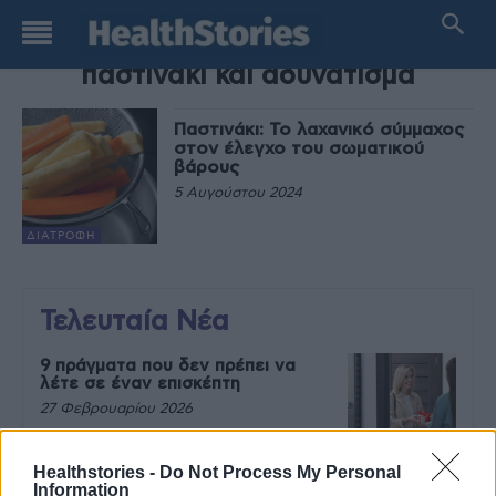
TAG
παστινάκι και αδυνάτισμα
Παστινάκι: Το λαχανικό σύμμαχος
στον έλεγχο του σωματικού
βάρους
5 Αυγούστου 2024
ΔΙΑΤΡΟΦΉ
Τελευταία Νέα
9 πράγματα που δεν πρέπει να
λέτε σε έναν επισκέπτη
27 Φεβρουαρίου 2026
Healthstories -
Do Not Process My Personal
Information