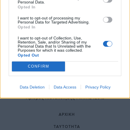
27 Φεβρουαρίου 2026
Personal Data.
Opted In
I want to opt-out of processing my
Personal Data for Targeted Advertising.
Opted In
I want to opt-out of Collection, Use,
Retention, Sale, and/or Sharing of my
Personal Data that Is Unrelated with the
Purposes for which it was collected.
Opted Out
© HealthStories - All rights reserved.
CONFIRM
Data Deletion
Data Access
Privacy Policy
Αριθμός Πιστοποίησης Μ.Η.Τ.242013
ΑΡΧΙΚΉ
ΤΑΥΤΌΤΗΤΑ