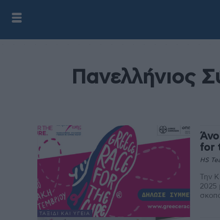
Πανελλήνιος Σ
Άνο
for
HS Te
Την Κ
2025 
σκοπό
ΤΑΞΊΔΙ ΚΑΙ ΥΓΕΊΑ