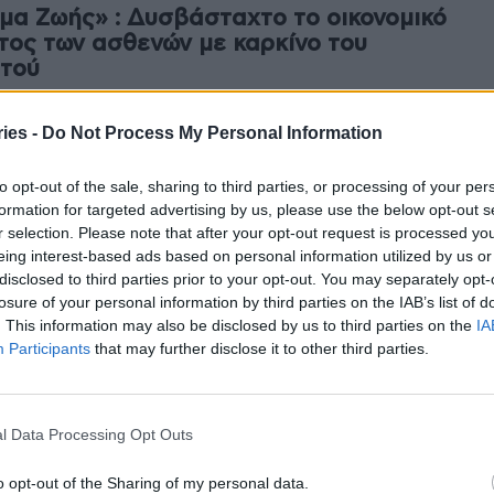
μα Ζωής» : Δυσβάσταχτο το οικονομικό
τος των ασθενών με καρκίνο του
τού
am
-
22 Οκτωβρίου 2024
ies -
Do Not Process My Personal Information
ρήματα της έρευνας «Το ταξίδι των ασθενών με καρκίνο
αστού στην Ελλάδα: 10 χρόνια μετά», παρουσίασε ο
λήνιος Σύλλογος Γυναικών με Καρκίνο...
to opt-out of the sale, sharing to third parties, or processing of your per
formation for targeted advertising by us, please use the below opt-out s
τρατεία #είμαιΨαγμένη για τον
r selection. Please note that after your opt-out request is processed y
κίνο του μαστού
eing interest-based ads based on personal information utilized by us or
disclosed to third parties prior to your opt-out. You may separately opt-
am
-
8 Οκτωβρίου 2024
losure of your personal information by third parties on the IAB’s list of
φορμή τον Οκτώβριο, μήνα ενημέρωσης και
. This information may also be disclosed by us to third parties on the
IA
θητοποίησης για τον καρκίνο του μαστού, ο Πανελλήνιος
Participants
that may further disclose it to other third parties.
ογος Γυναικών με Καρκίνο Μαστού «Άλμα Ζωής»
ατοποιεί, για...
αρκίνος του μαστού στην Ελλάδα
l Data Processing Opt Outs
ερα – 2ο Συνέδριο Ασθενών
o opt-out of the Sharing of my personal data.
am
-
13 Φεβρουαρίου 2024