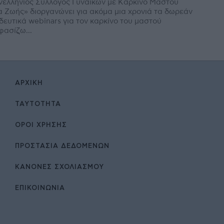
νελλήνιος Σύλλογος Γυναικών με Καρκίνο Μαστού
 Ζωής» διοργανώνει για ακόμα μια χρονιά τα δωρεάν
δευτικά webinars για τον καρκίνο του μαστού
ασίζω...
ΑΡΧΙΚΉ
ΤΑΥΤΌΤΗΤΑ
ΌΡΟΙ ΧΡΉΣΗΣ
ΠΡΟΣΤΑΣΙΑ ΔΕΔΟΜΕΝΩΝ
ΚΑΝΟΝΕΣ ΣΧΟΛΙΑΣΜΟΥ
ΕΠΙΚΟΙΝΩΝΊΑ