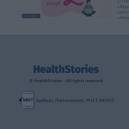
Ο Πα
«Άλμα
εκπαι
ΕΙΔΉΣΕΙΣ
«Αποφ
© HealthStories - All rights reserved.
Αριθμός Πιστοποίησης Μ.Η.Τ.242013