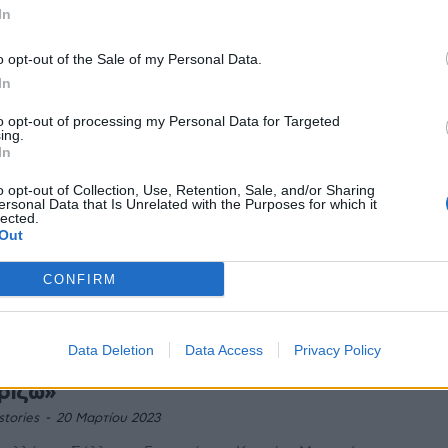
In
νελλήνιος Σύλλογος Γυναικών με Καρκίνο Μαστού
 Ζωής» διοργανώνει το 2ο Συνέδριο Ασθενών «Ο
o opt-out of the Sale of my Personal Data.
νος του μαστού στην Ελλάδα σήμερα». Το συνέδριο
In
to opt-out of processing my Personal Data for Targeted
cast «Πες ΜΑΣ ΤΟ» από τον Σύλλογο
ing.
αικών με Καρκίνο Μαστού «Άλμα
In
ς»: Προσωπικές ιστορίες και χρήσιμα
o opt-out of Collection, Use, Retention, Sale, and/or Sharing
ersonal Data that Is Unrelated with the Purposes for which it
lected.
stories
-
8 Μαΐου 2023
Out
dcast του Πανελληνίου Συλλόγου Γυναικών με Καρκίνο
ού «Άλμα Ζωής» «Πες ΜΑΣ ΤΟ» επιστρέφει με
CONFIRM
ίνουργια επεισόδια, αναδεικνύοντας ακόμη
σότερα θέματα που αφορούν...
εάν εκπαιδευτικά webinars για τον
Data Deletion
Data Access
Privacy Policy
κίνο του μαστού – «Αποφασίζω γιατί
ρίζω»
stories
-
20 Μαρτίου 2023