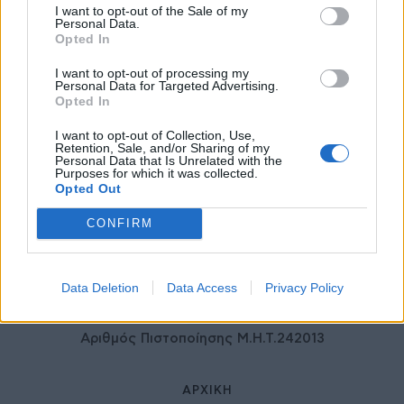
I want to opt-out of the Sale of my
ιδιωτικού τομέα
Personal Data.
27 Φεβρουαρίου 2026
Opted In
I want to opt-out of processing my
Personal Data for Targeted Advertising.
Opted In
I want to opt-out of Collection, Use,
Retention, Sale, and/or Sharing of my
Personal Data that Is Unrelated with the
Purposes for which it was collected.
Opted Out
CONFIRM
© HealthStories - All rights reserved.
Data Deletion
Data Access
Privacy Policy
Αριθμός Πιστοποίησης Μ.Η.Τ.242013
ΑΡΧΙΚΉ