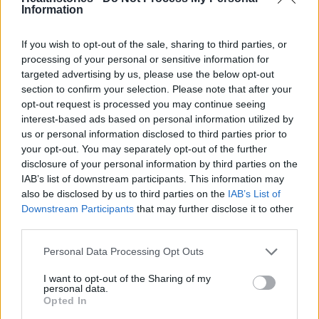
Information
Πάνω από 100 μωρά έχουν
If you wish to opt-out of the sale, sharing to third parties, or
γεννηθεί μέσω εξωσωματικής, με
την υποστήριξη της Be-Live
processing of your personal or sensitive information for
targeted advertising by us, please use the below opt-out
27 Φεβρουαρίου 2026
section to confirm your selection. Please note that after your
opt-out request is processed you may continue seeing
interest-based ads based on personal information utilized by
Μεταπροπονητική πείνα: Ο λόγος
us or personal information disclosed to third parties prior to
που θέλεις να καταβροχθίσεις τα
your opt-out. You may separately opt-out of the further
πάντα μετά την άσκηση
disclosure of your personal information by third parties on the
27 Φεβρουαρίου 2026
IAB’s list of downstream participants. This information may
also be disclosed by us to third parties on the
IAB’s List of
Downstream Participants
that may further disclose it to other
Ωρίων – Σπάνια νοσήματα
third parties.
συνδέονται με μνημεία που
διαμόρφωσαν την ιστορία και το
πνεύμα της χώρας μας
Personal Data Processing Opt Outs
27 Φεβρουαρίου 2026
I want to opt-out of the Sharing of my
personal data.
Opted In
Γεωργιάδης: Πολλαπλά οφέλη από
τη συνεργασία δημοσίου και