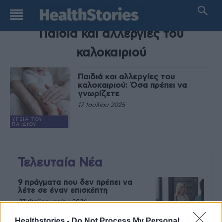
TAG
Παιδιά και αλλεργίες του
καλοκαιριού
Παιδιά και αλλεργίες του
καλοκαιριού: Όσα πρέπει να
γνωρίζετε
17 Ιουλίου 2025
ΥΓΕΊΑ ΤΟΥ
ΠΑΙΔΙΟΎ
Τελευταία Νέα
9 πράγματα που δεν πρέπει να
λέτε σε έναν επισκέπτη
27 Φεβρουαρίου 2026
Healthstories -
Do Not Process My Personal