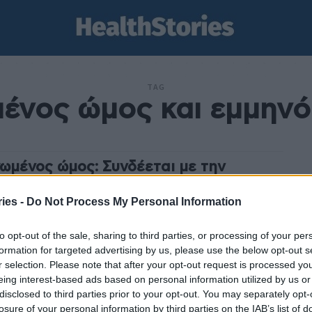
TAG
ένος ώμος και εμμην
ωμένος ώμος: Συνδέεται με την
ηνόπαυση;
ies -
Do Not Process My Personal Information
am
-
16 Ιουνίου 2025
ς είναι ο κίνδυνος που διατρέχουν οι
to opt-out of the sale, sharing to third parties, or processing of your per
μηνοπαυσιακές γυναίκες για την εμφάνιση ιδιοπαθούς
formation for targeted advertising by us, please use the below opt-out s
τικής θυλακίτιδας, μιας πάθησης που είναι γνωστή ως
r selection. Please note that after your opt-out request is processed y
ένος ώμος. Παρότι...
eing interest-based ads based on personal information utilized by us or
disclosed to third parties prior to your opt-out. You may separately opt-
losure of your personal information by third parties on the IAB’s list of