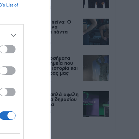
Live
B’s List of
27 Φεβρουαρίου 2026
Μεταπροπονητική πείνα: Ο
λόγος που θέλεις να
καταβροχθίσεις τα πάντα
μετά την άσκηση
27 Φεβρουαρίου 2026
Ωρίων – Σπάνια νοσήματα
συνδέονται με μνημεία που
διαμόρφωσαν την ιστορία και
το πνεύμα της χώρας μας
27 Φεβρουαρίου 2026
Γεωργιάδης: Πολλαπλά οφέλη
από τη συνεργασία δημοσίου
και ιδιωτικού τομέα
27 Φεβρουαρίου 2026