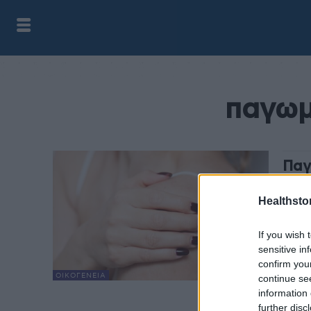
παγωμ
Παγ
εμμ
Healthstor
HS Te
Υψηλό
If you wish 
μετεμ
sensitive in
συμφυ
confirm you
παγωμ
ΟΙΚΟΓΈΝΕΙΑ
continue se
information 
further disc