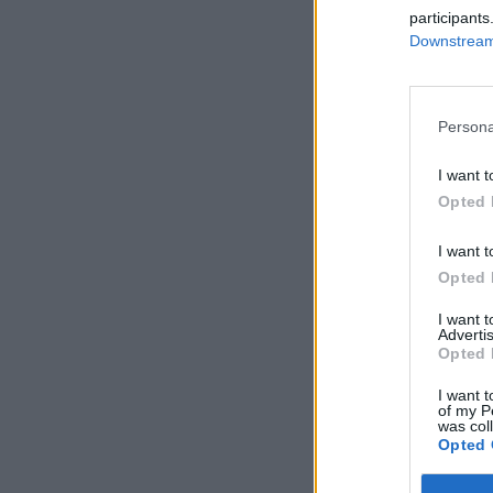
participants
Downstream 
Persona
I want t
Opted 
I want t
Opted 
I want 
Advertis
Opted 
I want t
of my P
was col
Opted 