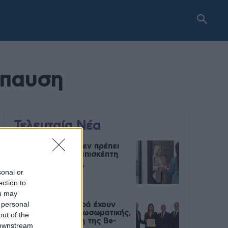
όπαυση
Τελευταία Νέα
9 πράγματα που δεν πρέπει
να λέτε σε έναν επισκέπτη
27 Φεβρουαρίου 2026
sonal or
ection to
ou may
 personal
Πάνω από 100 μωρά έχουν
γεννηθεί μέσω εξωσωματικής,
out of the
με την υποστήριξη της Be-
 downstream