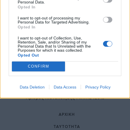
27 Φεβρουαρίου 2026
Personal Data.
Opted In
I want to opt-out of processing my
Personal Data for Targeted Advertising.
Opted In
I want to opt-out of Collection, Use,
Retention, Sale, and/or Sharing of my
Personal Data that Is Unrelated with the
Purposes for which it was collected.
Opted Out
© HealthStories - All rights reserved.
CONFIRM
Data Deletion
Data Access
Privacy Policy
Αριθμός Πιστοποίησης Μ.Η.Τ.242013
ΑΡΧΙΚΉ
ΤΑΥΤΌΤΗΤΑ