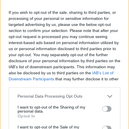
Πάνω από 100 μωρά έχουν
γεννηθεί μέσω εξωσωματικής, με
If you wish to opt-out of the sale, sharing to third parties, or
την υποστήριξη της Be-Live
processing of your personal or sensitive information for
27 Φεβρουαρίου 2026
targeted advertising by us, please use the below opt-out
section to confirm your selection. Please note that after your
opt-out request is processed you may continue seeing
Μεταπροπονητική πείνα: Ο λόγος
interest-based ads based on personal information utilized by
που θέλεις να καταβροχθίσεις τα
us or personal information disclosed to third parties prior to
πάντα μετά την άσκηση
your opt-out. You may separately opt-out of the further
27 Φεβρουαρίου 2026
disclosure of your personal information by third parties on the
IAB’s list of downstream participants. This information may
also be disclosed by us to third parties on the
IAB’s List of
Ωρίων – Σπάνια νοσήματα
Downstream Participants
that may further disclose it to other
συνδέονται με μνημεία που
third parties.
διαμόρφωσαν την ιστορία και το
πνεύμα της χώρας μας
Personal Data Processing Opt Outs
27 Φεβρουαρίου 2026
I want to opt-out of the Sharing of my
personal data.
Γεωργιάδης: Πολλαπλά οφέλη από
Opted In
τη συνεργασία δημοσίου και
ιδιωτικού τομέα
I want to opt-out of the Sale of my