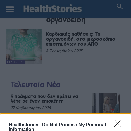
TAG
οργανοειδή
Καρδιακές παθήσεις: Τα
οργανοειδή, στο μικροσκόπιο
επιστημόνων του ΑΠΘ
3 Σεπτεμβρίου 2025
ΕΙΔΉΣΕΙΣ
Τελευταία Νέα
9 πράγματα που δεν πρέπει να
λέτε σε έναν επισκέπτη
27 Φεβρουαρίου 2026
Healthstories -
Do Not Process My Personal
Information