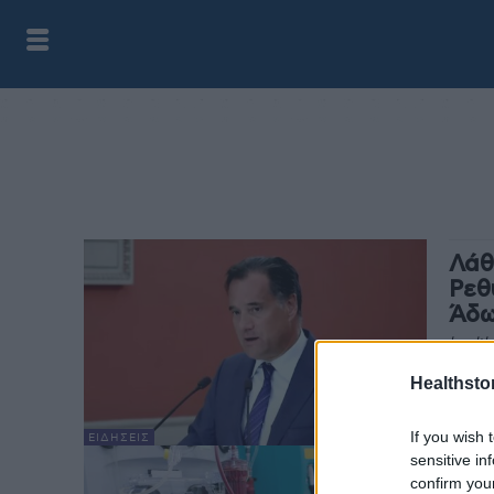
Λάθ
Ρεθ
Άδω
health
Στην 
Healthstor
στο Τ
υπουρ
If you wish 
ΕΙΔΉΣΕΙΣ
sensitive in
Ρέθ
confirm you