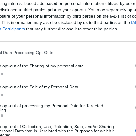
οκάθαρσης, εις μνήμην του Βαρδή
eing interest-based ads based on personal information utilized by us or
δινογιάννη
disclosed to third parties prior to your opt-out. You may separately opt-
stories
-
30 Δεκεμβρίου 2024
losure of your personal information by third parties on the IAB’s list of
. This information may also be disclosed by us to third parties on the
IA
δωρεά δύο ολοκληρωμένων, υπερσύγχρονων
Participants
that may further disclose it to other third parties.
ημάτων αιμοκάθαρσης, εις μνήμην του Βαρδή
νογιάννη, προχώρησαν τα μέλη της οικογένειάς του και
r Oil, με την...
κήρυξη νέων θέσεων γιατρών στο
l Data Processing Opt Outs
οκομείο Ρεθύμνου, ανακοίνωσε η Μίνα
γκα
o opt-out of the Sharing of my personal data.
In
am
-
24 Ιανουαρίου 2023
ροβλήματα στο ΕΣΥ δεν μπορούν να λυθούν από τη μία
o opt-out of the Sale of my Personal Data.
στην άλλη. Ως υπουργείο και κυβέρνηση κάνουμε ό,τι
In
ύμε. Αυτό που είναι...
to opt-out of processing my Personal Data for Targeted
άνιση του μύκητα Candida auris σε
ing.
In
ρονο ασθενή στο νοσοκομείο Ρεθύμνου
stories
-
15 Μαΐου 2022
o opt-out of Collection, Use, Retention, Sale, and/or Sharing
ersonal Data that Is Unrelated with the Purposes for which it
μως, το μικρόβιο είναι εδώ, είναι δίπλα μας και κάνει την
lected.