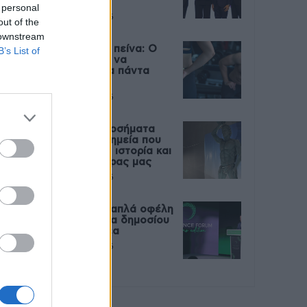
Live
 personal
27 Φεβρουαρίου 2026
out of the
 downstream
Μεταπροπονητική πείνα: Ο
B’s List of
λόγος που θέλεις να
καταβροχθίσεις τα πάντα
μετά την άσκηση
27 Φεβρουαρίου 2026
Ωρίων – Σπάνια νοσήματα
συνδέονται με μνημεία που
διαμόρφωσαν την ιστορία και
το πνεύμα της χώρας μας
27 Φεβρουαρίου 2026
Γεωργιάδης: Πολλαπλά οφέλη
από τη συνεργασία δημοσίου
και ιδιωτικού τομέα
27 Φεβρουαρίου 2026