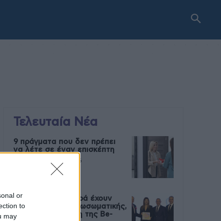
Τελευταία Νέα
9 πράγματα που δεν πρέπει
να λέτε σε έναν επισκέπτη
27 Φεβρουαρίου 2026
sonal or
Πάνω από 100 μωρά έχουν
ection to
γεννηθεί μέσω εξωσωματικής,
με την υποστήριξη της Be-
ou may