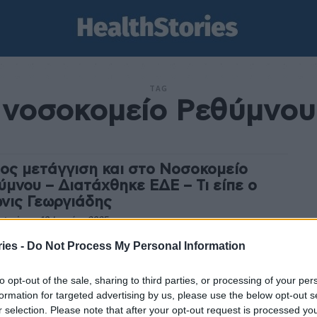
TAG
νοσοκομείο Ρεθύμνου
ος μετάγγιση και στο Νοσοκομείο
ύμνου – Διατάχθηκε ΕΔΕ – Τι είπε ο
νις Γεωργιάδης
stories
-
10 Ιουνίου 2025
παραβίαση του πρωτοκόλλου και σε ανθρώπινα λάθη
ies -
Do Not Process My Personal Information
ζάνειο και το Νοσοκομείο Ρεθύμνου αποδίδει ο
γός Υγείας Άδωνις Γεωργιάδης, τα δύο περιστατικά με...
to opt-out of the sale, sharing to third parties, or processing of your per
formation for targeted advertising by us, please use the below opt-out s
υμνο: Δωρεά δύο συστημάτων
r selection. Please note that after your opt-out request is processed y