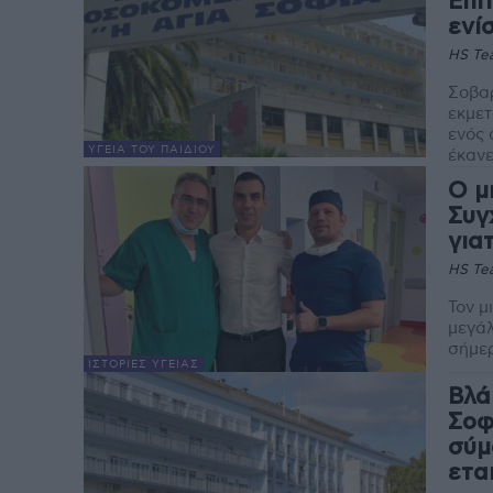
Επι
ενί
HS Te
Σοβαρ
εκμετ
ενός 
ΥΓΕΊΑ ΤΟΥ ΠΑΙΔΙΟΎ
έκανε 
Ο μ
Συγ
για
HS Te
Τον μ
μεγάλ
σήμερ
ΙΣΤΟΡΊΕΣ ΥΓΕΊΑΣ
Βλά
Σοφ
σύμ
ετα