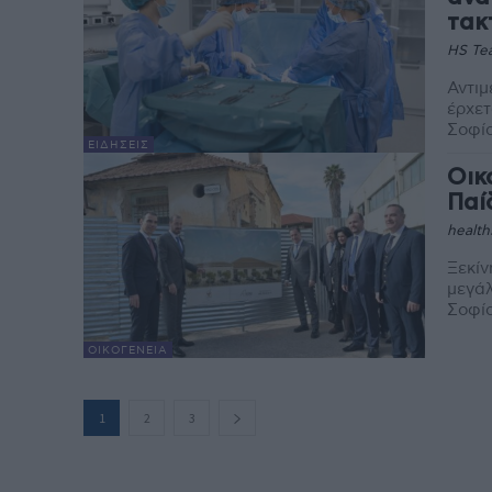
τακ
HS Te
Αντιμ
έρχετ
Σοφία
ΕΙΔΉΣΕΙΣ
Οικ
Παί
health
Ξεκίν
μεγάλ
Σοφία
ΟΙΚΟΓΈΝΕΙΑ
1
2
3