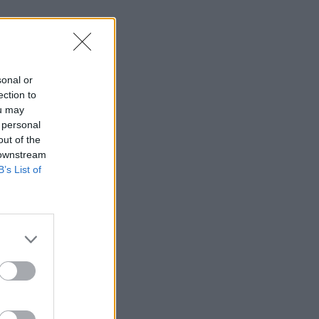
sonal or
ection to
ou may
 personal
out of the
 downstream
B’s List of