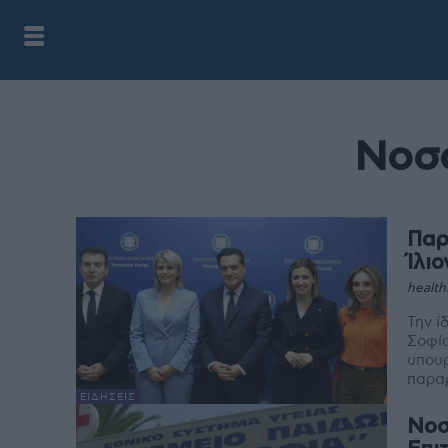
Νοσο
Παρ
Ίλι
health
Την ί
Σοφία
υπουργός Υγεία
παραρ
ΕΙΔΉΣΕΙΣ
Νοσ