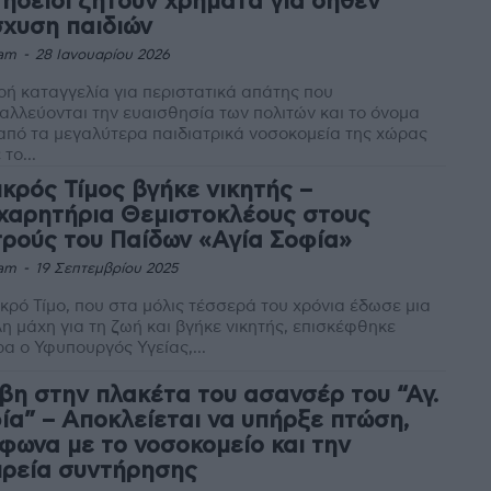
τήδειοι ζητούν χρήματα για δήθεν
σχυση παιδιών
am
-
28 Ιανουαρίου 2026
ή καταγγελία για περιστατικά απάτης που
αλλεύονται την ευαισθησία των πολιτών και το όνομα
από τα μεγαλύτερα παιδιατρικά νοσοκομεία της χώρας
το...
ικρός Τίμος βγήκε νικητής –
χαρητήρια Θεμιστοκλέους στους
τρούς του Παίδων «Αγία Σοφία»
am
-
19 Σεπτεμβρίου 2025
ικρό Τίμο, που στα μόλις τέσσερά του χρόνια έδωσε μια
η μάχη για τη ζωή και βγήκε νικητής, επισκέφθηκε
α ο Υφυπουργός Υγείας,...
βη στην πλακέτα του ασανσέρ του “Αγ.
ία” – Αποκλείεται να υπήρξε πτώση,
φωνα με το νοσοκομείο και την
ιρεία συντήρησης