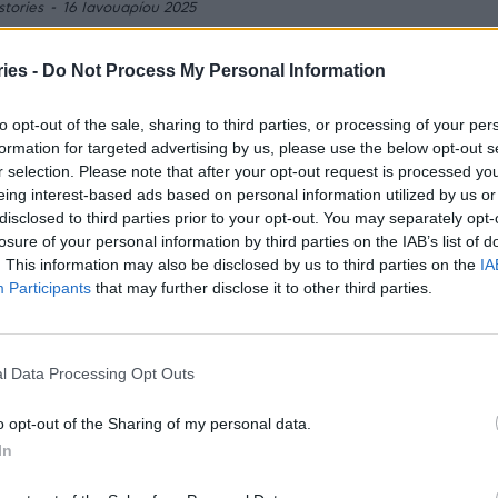
stories
-
16 Ιανουαρίου 2025
άβη της πλακέτας του ασανσέρ αποδίδεται το συμβάν
ν ανελκυστήρα στο νοσοκομείο Παίδων "Αγ. Σοφία", όταν
ies -
Do Not Process My Personal Information
μέσα μία παιδίατρος. Αυτό αναφέρεται...
Γεωργιάδης: Δεν υπήρξε πτώση
to opt-out of the sale, sharing to third parties, or processing of your per
νσέρ στο “Αγ. Σοφία” – Πριν μία
formation for targeted advertising by us, please use the below opt-out s
r selection. Please note that after your opt-out request is processed y
ομάδα έγινε συντήρηση
eing interest-based ads based on personal information utilized by us or
stories
-
16 Ιανουαρίου 2025
disclosed to third parties prior to your opt-out. You may separately opt-
losure of your personal information by third parties on the IAB’s list of
πήρξε πτώση ασανσέρ στο "Αγ. Σοφία", υπήρξε βλάβη,
 να υπάρξει πρόβλημα, ανέφερε ο υπουργός Υγείας
. This information may also be disclosed by us to third parties on the
IA
ς Γεωργιάδης για το νέο περιστατικό που...
Participants
that may further disclose it to other third parties.
 συμβάν με ασανσέρ – Αυτή τη φορά
 νοσοκομείο Παίδων «Αγία Σοφία»
l Data Processing Opt Outs
stories
-
16 Ιανουαρίου 2025
o opt-out of the Sharing of my personal data.
εριστατικό με ασανσέρ συνέβη τα ξημερώματα της
της, αλλά ευτυχώς δεν τραυματίστηκε κανείς, όπως
In
στο νοσοκομείο Ερυθρός Σταυρός. Όπως καταγγέλει
ωτικό Κίνημα για...