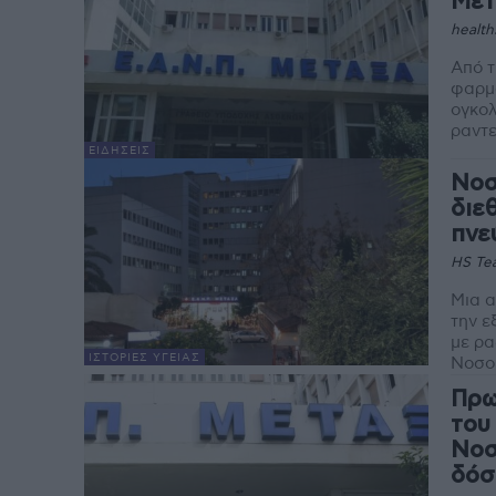
Μετ
health
Από τ
φαρμα
ογκολ
ΕΙΔΉΣΕΙΣ
Νοσ
διε
πνε
HS Te
Μια α
την ε
με ρα
ΙΣΤΟΡΊΕΣ ΥΓΕΊΑΣ
Νοσοκ
Πρω
του
Νοσ
δόσ