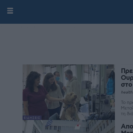
Πρε
Ουρ
στο
health
Το πρ
Μεταξ
ΕΙΔΉΣΕΙΣ
Απο