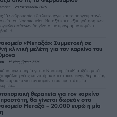
αξά από τις 10 Φεβρουαρίου
stories
-
28 Ιανουαρίου 2025
ις 10 Φεβρουαρίου θα λειτουργεί και το απογευματινό
κείο του Νοσοκομείου Μεταξά και η εξυπηρέτηση των
ογικών ασθενών θα γίνεται με προγραμματισμένα
ραντεβού. Η...
οκομείο «Μεταξά»: Συμμετοχή σε
θνή κλινική μελέτη για τον καρκίνο του
ύμονα
am
-
19 Νοεμβρίου 2024
κόμα πρωτοπορία για το Νοσοκομείο «Μεταξά», μετά
ξασφάλιση νέας καινοτόμου και στοχευμένης θεραπείας
διοφάρμακο για τον καρκίνο του προστάτη. Το
ομείο...
τοποριακή θεραπεία για τον καρκίνο
 προστάτη, θα γίνεται δωρεάν στο
οκομείο Μεταξά – 20.000 ευρώ η μία
η