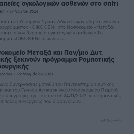
απείες ογκολογικών ασθενών στο σπίτι
am
-
17 Ιουνίου 2024
σία του Υπουργού Υγείας Άδωνι Γεωργιάδη τα εγκαίνια
προγράμματος «ΟΙΚΟΘΕΝ» στο Νοσοκομείο «Μεταξά»,
ην κατ’ οίκον θεραπεία ογκολογικών ασθενών Tο
ραμμα «ΟΙΚΟΘΕΝ», ξεκίνησε...
οκομείο Μεταξά και Παν/μιο Δυτ.
ικής ξεκινούν πρόγραμμα Ρομποτικής
ρουργικής
stories
-
29 Νοεμβρίου 2023
ωνο Συνεργασίας μεταξύ του Πανεπιστημίου Δυτικής
ής και του Γενικού Αντικαρκινικού Νοσοκομείου Πειραιά
ά υπεγράφη την Παρασκευή 24/11/2023, για σημαντικές
πίπεδες συνέργειες που διασυνδέουν...
Σελίδα 2 από 3