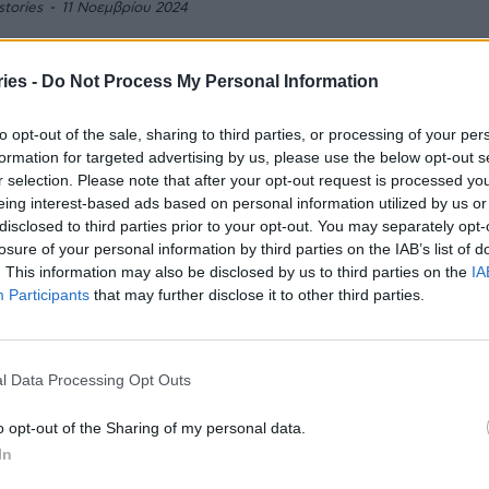
stories
-
11 Νοεμβρίου 2024
ρωτοποριακή θεραπεία για τον καρκίνο του προστάτη με
έο ραδιοφάρμακο ξεκινάει στο Νοσοκομείο Μεταξά και
ies -
Do Not Process My Personal Information
νεται δωρεάν σε ενδεδειγμένοςυ ογκολογικούς ασθενείς.
to opt-out of the sale, sharing to third parties, or processing of your per
οκομείο «Μεταξά»: Εγκαινιάστηκε ο
formation for targeted advertising by us, please use the below opt-out s
ος όροφος παρουσία Γεωργιάδη
r selection. Please note that after your opt-out request is processed y
am
-
4 Σεπτεμβρίου 2024
eing interest-based ads based on personal information utilized by us or
disclosed to third parties prior to your opt-out. You may separately opt-
καίνια της ανακαινισμένης πτέρυγας του 6ου ορόφου
losure of your personal information by third parties on the IAB’s list of
ντικαρκινικό Νοσοκομείο «Μεταξά», η οποία και
. This information may also be disclosed by us to third parties on the
IA
νεται να δοθεί προς χρήση στα μέσα του Σεπτέμβρη...
Participants
that may further disclose it to other third parties.
ωρεά του μπασκετμπολίστα Γιώργου
γρη στο νοσοκομείο Μεταξά
l Data Processing Opt Outs
stories
-
5 Αυγούστου 2024
o opt-out of the Sharing of my personal data.
ρεά του μπασκετμπολίστα Γιώργου Μπόγρη προς το
In
αρκινικό νοσοκομείο Μεταξά, σε συνεργασία με την
WIN CANCER και την κ. Πίστη Κρυσταλλίδου, είναι...