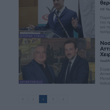
θερ
HS Te
Παρου
του 
για τ
πρόγ
ΙΣΤΟΡΊΕΣ ΥΓΕΊΑΣ
Νοσ
Αττ
Χει
health
Σύμφ
Αττικ
Μεταξ
ADVERTORIALS
πολυε
1
2
3