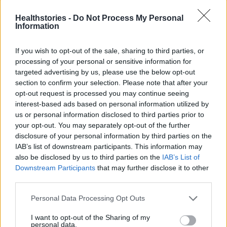
λέτε σε έναν επισκέπτη
Healthstories -
Do Not Process My Personal
27 Φεβρουαρίου 2026
Information
If you wish to opt-out of the sale, sharing to third parties, or
processing of your personal or sensitive information for
Πάνω από 100 μωρά έχουν
γεννηθεί μέσω εξωσωματικής, με
targeted advertising by us, please use the below opt-out
την υποστήριξη της Be-Live
section to confirm your selection. Please note that after your
27 Φεβρουαρίου 2026
opt-out request is processed you may continue seeing
interest-based ads based on personal information utilized by
us or personal information disclosed to third parties prior to
your opt-out. You may separately opt-out of the further
Μεταπροπονητική πείνα: Ο λόγος
disclosure of your personal information by third parties on the
που θέλεις να καταβροχθίσεις τα
πάντα μετά την άσκηση
IAB’s list of downstream participants. This information may
27 Φεβρουαρίου 2026
also be disclosed by us to third parties on the
IAB’s List of
Downstream Participants
that may further disclose it to other
third parties.
Ωρίων – Σπάνια νοσήματα
Personal Data Processing Opt Outs
συνδέονται με μνημεία που
διαμόρφωσαν την ιστορία και το
I want to opt-out of the Sharing of my
πνεύμα της χώρας μας
personal data.