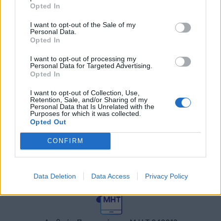
27 Φεβρουαρίου 2026
Opted In
I want to opt-out of the Sale of my
Γεωργιάδης: Πολλαπλά οφέλη από
Personal Data.
τη συνεργασία δημοσίου και
Opted In
ιδιωτικού τομέα
27 Φεβρουαρίου 2026
I want to opt-out of processing my
Personal Data for Targeted Advertising.
Opted In
I want to opt-out of Collection, Use,
Retention, Sale, and/or Sharing of my
Personal Data that Is Unrelated with the
Purposes for which it was collected.
Opted Out
CONFIRM
© HealthStories - All rights reserved.
Data Deletion
Data Access
Privacy Policy