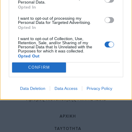
27 Φεβρουαρίου 2026
Personal Data.
Opted In
I want to opt-out of processing my
Personal Data for Targeted Advertising.
Opted In
I want to opt-out of Collection, Use,
Retention, Sale, and/or Sharing of my
Personal Data that Is Unrelated with the
Purposes for which it was collected.
Opted Out
© HealthStories - All rights reserved.
CONFIRM
Data Deletion
Data Access
Privacy Policy
Αριθμός Πιστοποίησης Μ.Η.Τ.242013
ΑΡΧΙΚΉ
ΤΑΥΤΌΤΗΤΑ