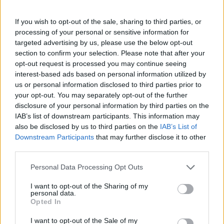
Πάνω από 100 μωρά έχουν
γεννηθεί μέσω εξωσωματικής, με
If you wish to opt-out of the sale, sharing to third parties, or
την υποστήριξη της Be-Live
processing of your personal or sensitive information for
27 Φεβρουαρίου 2026
targeted advertising by us, please use the below opt-out
section to confirm your selection. Please note that after your
opt-out request is processed you may continue seeing
Μεταπροπονητική πείνα: Ο λόγος
interest-based ads based on personal information utilized by
που θέλεις να καταβροχθίσεις τα
us or personal information disclosed to third parties prior to
πάντα μετά την άσκηση
your opt-out. You may separately opt-out of the further
27 Φεβρουαρίου 2026
disclosure of your personal information by third parties on the
IAB’s list of downstream participants. This information may
also be disclosed by us to third parties on the
IAB’s List of
Ωρίων – Σπάνια νοσήματα
Downstream Participants
that may further disclose it to other
συνδέονται με μνημεία που
third parties.
διαμόρφωσαν την ιστορία και το
πνεύμα της χώρας μας
Personal Data Processing Opt Outs
27 Φεβρουαρίου 2026
I want to opt-out of the Sharing of my
personal data.
Γεωργιάδης: Πολλαπλά οφέλη από
Opted In
τη συνεργασία δημοσίου και
ιδιωτικού τομέα
I want to opt-out of the Sale of my