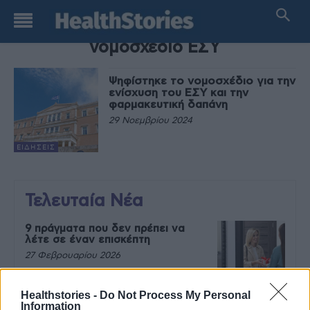
TAG
νομοσχέδιο ΕΣΥ
Ψηφίστηκε το νομοσχέδιο για την
ενίσχυση του ΕΣΥ και την
φαρμακευτική δαπάνη
29 Νοεμβρίου 2024
ΕΙΔΉΣΕΙΣ
Τελευταία Νέα
9 πράγματα που δεν πρέπει να
λέτε σε έναν επισκέπτη
27 Φεβρουαρίου 2026
Healthstories -
Do Not Process My Personal
Information