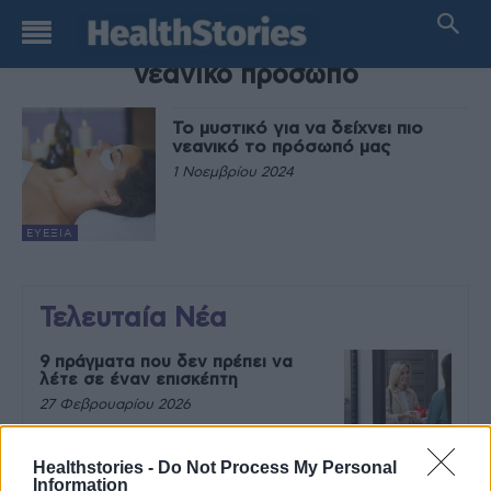
TAG
νεανικό πρόσωπο
Το μυστικό για να δείχνει πιο
νεανικό το πρόσωπό μας
1 Νοεμβρίου 2024
ΕΥΕΞΊΑ
Τελευταία Νέα
9 πράγματα που δεν πρέπει να
λέτε σε έναν επισκέπτη
27 Φεβρουαρίου 2026
Healthstories -
Do Not Process My Personal
Information