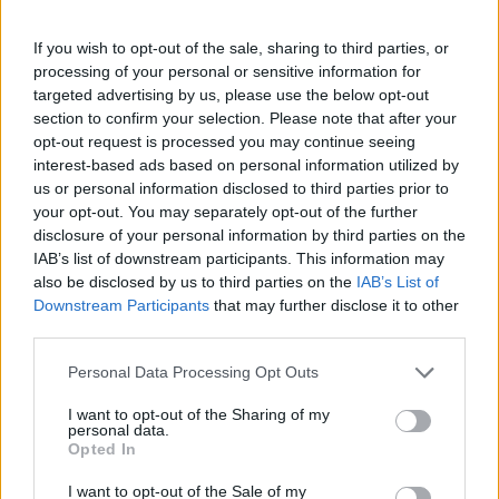
Πάνω από 100 μωρά έχουν
γεννηθεί μέσω εξωσωματικής, με
If you wish to opt-out of the sale, sharing to third parties, or
την υποστήριξη της Be-Live
processing of your personal or sensitive information for
27 Φεβρουαρίου 2026
targeted advertising by us, please use the below opt-out
section to confirm your selection. Please note that after your
opt-out request is processed you may continue seeing
Μεταπροπονητική πείνα: Ο λόγος
interest-based ads based on personal information utilized by
που θέλεις να καταβροχθίσεις τα
us or personal information disclosed to third parties prior to
πάντα μετά την άσκηση
your opt-out. You may separately opt-out of the further
27 Φεβρουαρίου 2026
disclosure of your personal information by third parties on the
IAB’s list of downstream participants. This information may
also be disclosed by us to third parties on the
IAB’s List of
Ωρίων – Σπάνια νοσήματα
Downstream Participants
that may further disclose it to other
συνδέονται με μνημεία που
third parties.
διαμόρφωσαν την ιστορία και το
πνεύμα της χώρας μας
Personal Data Processing Opt Outs
27 Φεβρουαρίου 2026
I want to opt-out of the Sharing of my
personal data.
Γεωργιάδης: Πολλαπλά οφέλη από
Opted In
τη συνεργασία δημοσίου και
ιδιωτικού τομέα
I want to opt-out of the Sale of my