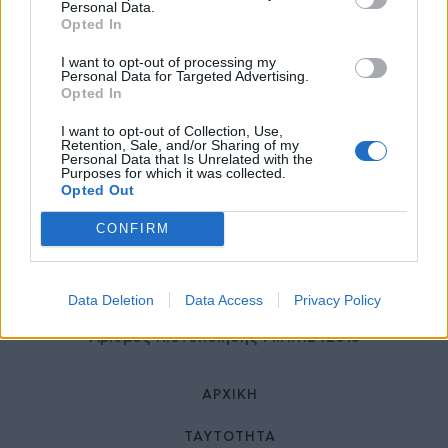
27 Φεβρουαρίου 2026
Personal Data.
Opted In
I want to opt-out of processing my
Personal Data for Targeted Advertising.
Opted In
I want to opt-out of Collection, Use,
Retention, Sale, and/or Sharing of my
Personal Data that Is Unrelated with the
Purposes for which it was collected.
Opted Out
© HealthStories - All rights reserved.
CONFIRM
Data Deletion
Data Access
Privacy Policy
Αριθμός Πιστοποίησης Μ.Η.Τ.242013
ΑΡΧΙΚΉ
ΤΑΥΤΌΤΗΤΑ