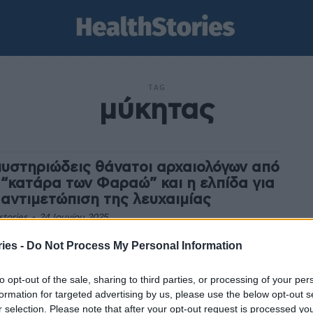
TAG
μύκητας
μυστηριώδεις θάνατοι αρχαιολόγων από
 “κατάρα των Φαραώ” και η ελπίδα για
 αντιμετώπιση της λευχαιμίας
stories
-
24 Ιουνίου 2025
τάρα των Φαραώ" συνδέεται με έναν τοξικό μύκητα, ο
ies -
Do Not Process My Personal Information
ς πιθανόν να ευθύνεται για τους μυστηριώδεις
τους μελών των ομάδων αρχαιολογικών ανασκαφών,
to opt-out of the sale, sharing to third parties, or processing of your per
..
formation for targeted advertising by us, please use the below opt-out s
πίσκεψη σε σπήλαιο εξελίχθηκε σε
r selection. Please note that after your opt-out request is processed y