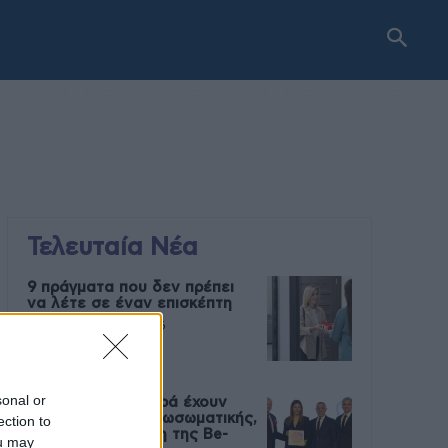
Τελευταία Νέα
9 πράγματα που δεν πρέπει
να λέτε σε έναν επισκέπτη
27 Φεβρουαρίου 2026
sonal or
Πάνω από 100 μωρά έχουν
γεννηθεί μέσω εξωσωματικής,
ection to
με την υποστήριξη της Be-
ou may