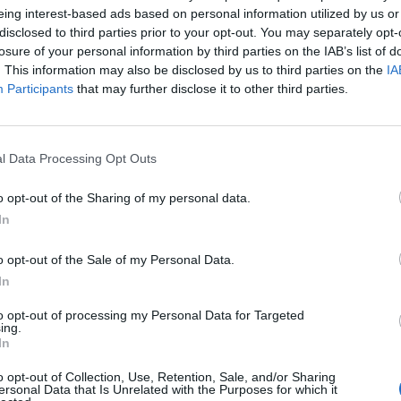
δημία – Δείτε τι έπαθε μία οικογένεια
eing interest-based ads based on personal information utilized by us or
disclosed to third parties prior to your opt-out. You may separately opt-
stories
-
5 Ιουνίου 2025
losure of your personal information by third parties on the IAB’s list of
ην επίσκεψη σε σπήλαιο στις επισκέψεις σε νοσοκομεία
. This information may also be disclosed by us to third parties on the
IA
ιατρούς, για μία πολυμελή οικογένεια που μολύνθηκε από
Participants
that may further disclose it to other third parties.
α ο οποίος μεταδίδεται από τις...
Ζαούτης: Αυτή είναι η νέα πανδημία που
l Data Processing Opt Outs
σιάζει – Ποια προβλήματα θα
θούμε να αντιμετωπίσουμε προσεχώς
o opt-out of the Sharing of my personal data.
In
Καρατζαφέρη
-
16 Μαΐου 2022
 – καλά δεν έχουμε προλάβει να… σηκώσουμε κεφάλι
o opt-out of the Sale of my Personal Data.
ην πανδημία της COVID-19 και οι επιστήμονες
In
δοποιούν ότι κι άλλη, νέα πανδημία είναι...
to opt-out of processing my Personal Data for Targeted
ητας Candida auris – Δύσκολη η
ing.
υδετέρωσή του ακόμα και με
In
λυμαντικά
o opt-out of Collection, Use, Retention, Sale, and/or Sharing
stories
-
12 Μαΐου 2022
ersonal Data that Is Unrelated with the Purposes for which it