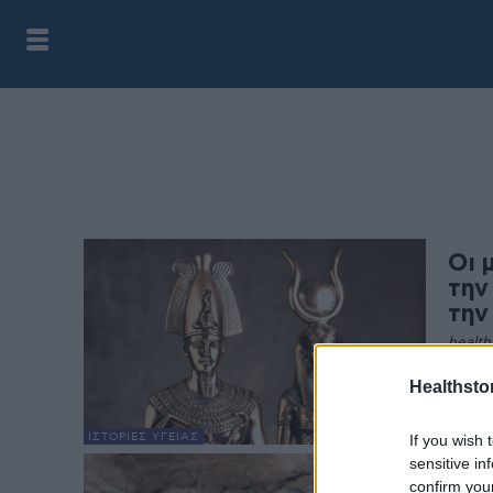
Οι 
την
την
health
Η "κα
Healthstor
οποίο
θανά
ΙΣΤΟΡΊΕΣ ΥΓΕΊΑΣ
If you wish 
αλλά.
sensitive in
Η ε
confirm you