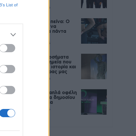
Live
B’s List of
27 Φεβρουαρίου 2026
Μεταπροπονητική πείνα: Ο
λόγος που θέλεις να
καταβροχθίσεις τα πάντα
μετά την άσκηση
27 Φεβρουαρίου 2026
Ωρίων – Σπάνια νοσήματα
συνδέονται με μνημεία που
διαμόρφωσαν την ιστορία και
το πνεύμα της χώρας μας
27 Φεβρουαρίου 2026
Γεωργιάδης: Πολλαπλά οφέλη
από τη συνεργασία δημοσίου
και ιδιωτικού τομέα
27 Φεβρουαρίου 2026