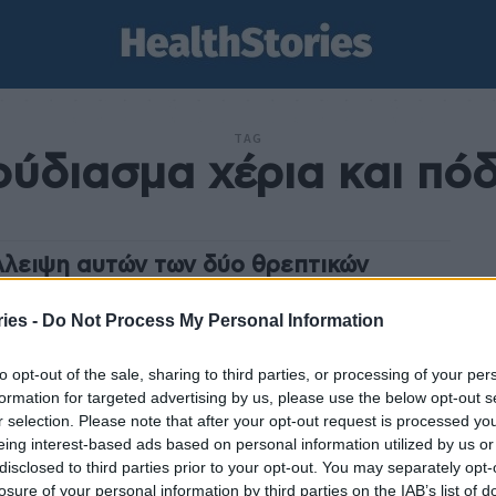
TAG
ούδιασμα χέρια και πόδ
λλειψη αυτών των δύο θρεπτικών
χείων ίσως είναι η αιτία για το
διασμα σε χέρια και πόδια
ies -
Do Not Process My Personal Information
stories
-
20 Φεβρουαρίου 2024
to opt-out of the sale, sharing to third parties, or processing of your per
ύδιασμα σε χέρια και πόδια μπορεί να είναι σύμπτωμα
formation for targeted advertising by us, please use the below opt-out s
τών καταστάσεων, αλλά ένα από τα πρώτα πράγματα
r selection. Please note that after your opt-out request is processed y
α εξετάσει ο γιατρός πριν...
eing interest-based ads based on personal information utilized by us or
disclosed to third parties prior to your opt-out. You may separately opt-
losure of your personal information by third parties on the IAB’s list of