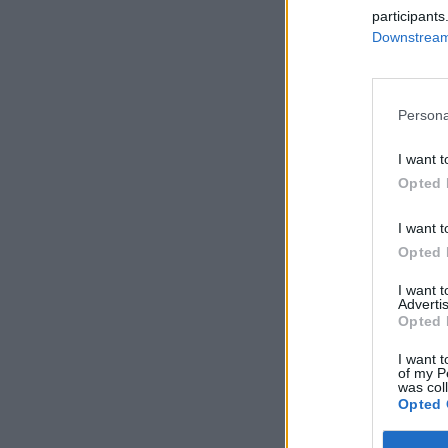
participants
Downstream 
Persona
I want t
Opted 
I want t
Opted 
I want 
Advertis
Opted 
I want t
of my P
was col
Opted 