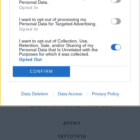
27 Φεβρουαρίου 2026
Personal Data.
Opted In
I want to opt-out of processing my
Personal Data for Targeted Advertising.
Opted In
I want to opt-out of Collection, Use,
Retention, Sale, and/or Sharing of my
Personal Data that Is Unrelated with the
Purposes for which it was collected.
Opted Out
© HealthStories - All rights reserved.
CONFIRM
Data Deletion
Data Access
Privacy Policy
Αριθμός Πιστοποίησης Μ.Η.Τ.242013
ΑΡΧΙΚΉ
ΤΑΥΤΌΤΗΤΑ