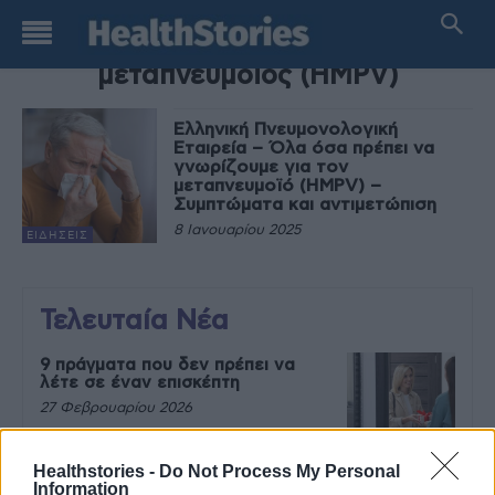
TAG
μεταπνευμοϊός (HMPV)
Ελληνική Πνευμονολογική
Εταιρεία – Όλα όσα πρέπει να
γνωρίζουμε για τον
μεταπνευμοϊό (HMPV) –
Συμπτώματα και αντιμετώπιση
8 Ιανουαρίου 2025
ΕΙΔΉΣΕΙΣ
Τελευταία Νέα
9 πράγματα που δεν πρέπει να
λέτε σε έναν επισκέπτη
27 Φεβρουαρίου 2026
Healthstories -
Do Not Process My Personal
Information