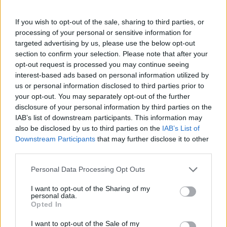
Πάνω από 100 μωρά έχουν
γεννηθεί μέσω εξωσωματικής, με
If you wish to opt-out of the sale, sharing to third parties, or
την υποστήριξη της Be-Live
processing of your personal or sensitive information for
27 Φεβρουαρίου 2026
targeted advertising by us, please use the below opt-out
section to confirm your selection. Please note that after your
opt-out request is processed you may continue seeing
Μεταπροπονητική πείνα: Ο λόγος
interest-based ads based on personal information utilized by
που θέλεις να καταβροχθίσεις τα
us or personal information disclosed to third parties prior to
πάντα μετά την άσκηση
your opt-out. You may separately opt-out of the further
27 Φεβρουαρίου 2026
disclosure of your personal information by third parties on the
IAB’s list of downstream participants. This information may
also be disclosed by us to third parties on the
IAB’s List of
Ωρίων – Σπάνια νοσήματα
Downstream Participants
that may further disclose it to other
συνδέονται με μνημεία που
third parties.
διαμόρφωσαν την ιστορία και το
πνεύμα της χώρας μας
Personal Data Processing Opt Outs
27 Φεβρουαρίου 2026
I want to opt-out of the Sharing of my
personal data.
Γεωργιάδης: Πολλαπλά οφέλη από
Opted In
τη συνεργασία δημοσίου και
ιδιωτικού τομέα
I want to opt-out of the Sale of my