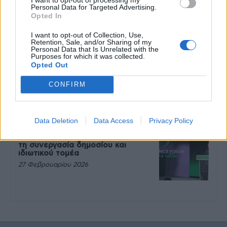
Personal Data for Targeted Advertising.
Μεταπροπονητική πείνα: Ο λόγος
Opted In
που θέλεις να καταβροχθίσεις τα
πάντα μετά την άσκηση
I want to opt-out of Collection, Use,
27 Φεβρουαρίου 2026
Retention, Sale, and/or Sharing of my
Personal Data that Is Unrelated with the
Purposes for which it was collected.
Opted Out
Ωρίων – Σπάνια νοσήματα
συνδέονται με μνημεία που
CONFIRM
διαμόρφωσαν την ιστορία και το
πνεύμα της χώρας μας
27 Φεβρουαρίου 2026
Data Deletion
Data Access
Privacy Policy
Γεωργιάδης: Πολλαπλά οφέλη από
τη συνεργασία δημοσίου και
ιδιωτικού τομέα
27 Φεβρουαρίου 2026