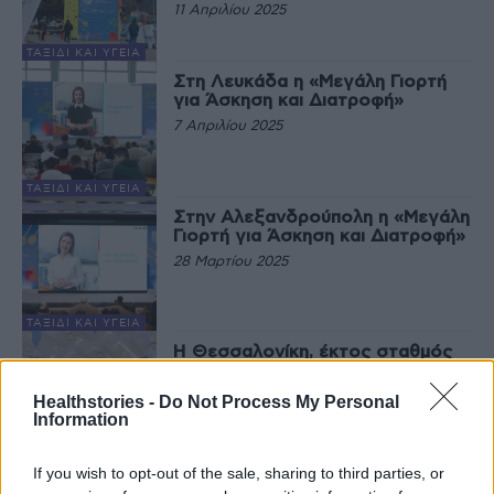
11 Απριλίου 2025
ΤΑΞΊΔΙ ΚΑΙ ΥΓΕΊΑ
Στη Λευκάδα η «Μεγάλη Γιορτή
για Άσκηση και Διατροφή»
7 Απριλίου 2025
ΤΑΞΊΔΙ ΚΑΙ ΥΓΕΊΑ
Στην Αλεξανδρούπολη η «Μεγάλη
Γιορτή για Άσκηση και Διατροφή»
28 Μαρτίου 2025
ΤΑΞΊΔΙ ΚΑΙ ΥΓΕΊΑ
Η Θεσσαλονίκη, έκτος σταθμός
της «Μεγάλης Γιορτής για Άσκηση
και Διατροφή»
Healthstories -
Do Not Process My Personal
24 Μαρτίου 2025
Information
ΤΑΞΊΔΙ ΚΑΙ ΥΓΕΊΑ
If you wish to opt-out of the sale, sharing to third parties, or
Η Λάρισα, τέταρτος σταθμός της