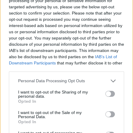
processing of your personal or sensitive information for
«Μεγάλης Γιορτής για την Άσκηση
targeted advertising by us, please use the below opt-out
και την Διατροφή»
section to confirm your selection. Please note that after your
24 Οκτωβρίου 2024
opt-out request is processed you may continue seeing
interest-based ads based on personal information utilized by
ΤΑΞΊΔΙ ΚΑΙ ΥΓΕΊΑ
us or personal information disclosed to third parties prior to
your opt-out. You may separately opt-out of the further
disclosure of your personal information by third parties on the
Τελευταία Νέα
IAB’s list of downstream participants. This information may
also be disclosed by us to third parties on the
IAB’s List of
9 πράγματα που δεν πρέπει να
Downstream Participants
that may further disclose it to other
λέτε σε έναν επισκέπτη
third parties.
27 Φεβρουαρίου 2026
Personal Data Processing Opt Outs
I want to opt-out of the Sharing of my
personal data.
Πάνω από 100 μωρά έχουν
Opted In
γεννηθεί μέσω εξωσωματικής, με
την υποστήριξη της Be-Live
I want to opt-out of the Sale of my
27 Φεβρουαρίου 2026
Personal Data.
Opted In
I want to opt-out of processing my