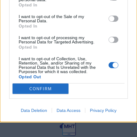
27 Φεβρουαρίου 2026
Opted In
I want to opt-out of the Sale of my
Personal Data.
Γεωργιάδης: Πολλαπλά οφέλη από
τη συνεργασία δημοσίου και
Opted In
ιδιωτικού τομέα
I want to opt-out of processing my
27 Φεβρουαρίου 2026
Personal Data for Targeted Advertising.
Opted In
I want to opt-out of Collection, Use,
Retention, Sale, and/or Sharing of my
Personal Data that Is Unrelated with the
Purposes for which it was collected.
Opted Out
CONFIRM
© HealthStories - All rights reserved.
Data Deletion
Data Access
Privacy Policy