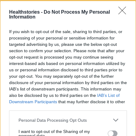
9 πράγματα που δεν πρέπει να
λέτε σε έναν επισκέπτη
Healthstories -
Do Not Process My Personal
27 Φεβρουαρίου 2026
Information
If you wish to opt-out of the sale, sharing to third parties, or
processing of your personal or sensitive information for
Πάνω από 100 μωρά έχουν
targeted advertising by us, please use the below opt-out
γεννηθεί μέσω εξωσωματικής, με
την υποστήριξη της Be-Live
section to confirm your selection. Please note that after your
opt-out request is processed you may continue seeing
27 Φεβρουαρίου 2026
interest-based ads based on personal information utilized by
us or personal information disclosed to third parties prior to
your opt-out. You may separately opt-out of the further
Μεταπροπονητική πείνα: Ο λόγος
disclosure of your personal information by third parties on the
που θέλεις να καταβροχθίσεις τα
IAB’s list of downstream participants. This information may
πάντα μετά την άσκηση
also be disclosed by us to third parties on the
IAB’s List of
27 Φεβρουαρίου 2026
Downstream Participants
that may further disclose it to other
third parties.
Ωρίων – Σπάνια νοσήματα
Personal Data Processing Opt Outs
συνδέονται με μνημεία που
διαμόρφωσαν την ιστορία και το
I want to opt-out of the Sharing of my
πνεύμα της χώρας μας
personal data.