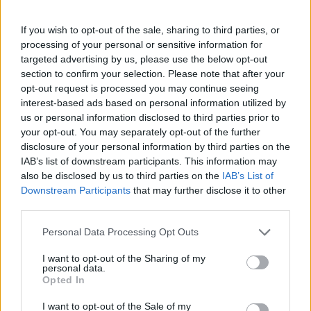
Πάνω από 100 μωρά έχουν
γεννηθεί μέσω εξωσωματικής, με
If you wish to opt-out of the sale, sharing to third parties, or
την υποστήριξη της Be-Live
processing of your personal or sensitive information for
27 Φεβρουαρίου 2026
targeted advertising by us, please use the below opt-out
section to confirm your selection. Please note that after your
opt-out request is processed you may continue seeing
Μεταπροπονητική πείνα: Ο λόγος
interest-based ads based on personal information utilized by
που θέλεις να καταβροχθίσεις τα
us or personal information disclosed to third parties prior to
πάντα μετά την άσκηση
your opt-out. You may separately opt-out of the further
27 Φεβρουαρίου 2026
disclosure of your personal information by third parties on the
IAB’s list of downstream participants. This information may
also be disclosed by us to third parties on the
IAB’s List of
Ωρίων – Σπάνια νοσήματα
Downstream Participants
that may further disclose it to other
συνδέονται με μνημεία που
third parties.
διαμόρφωσαν την ιστορία και το
πνεύμα της χώρας μας
Personal Data Processing Opt Outs
27 Φεβρουαρίου 2026
I want to opt-out of the Sharing of my
personal data.
Γεωργιάδης: Πολλαπλά οφέλη από
Opted In
τη συνεργασία δημοσίου και
ιδιωτικού τομέα
I want to opt-out of the Sale of my