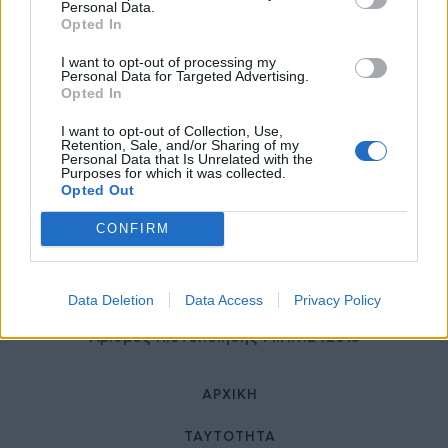
27 Φεβρουαρίου 2026
Personal Data.
Opted In
I want to opt-out of processing my
Personal Data for Targeted Advertising.
Opted In
I want to opt-out of Collection, Use,
Retention, Sale, and/or Sharing of my
Personal Data that Is Unrelated with the
Purposes for which it was collected.
Opted Out
© HealthStories - All rights reserved.
CONFIRM
Data Deletion
Data Access
Privacy Policy
Αριθμός Πιστοποίησης Μ.Η.Τ.242013
ΑΡΧΙΚΉ
ΤΑΥΤΌΤΗΤΑ