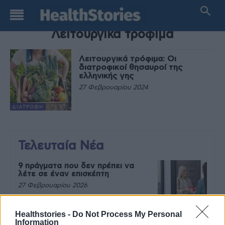
TAG
Λειτουργικά τρόφιμα
Λειτουργικά τρόφιμα: Οι
διατροφικοί θησαυροί της
ελληνικής γης
27 Φεβρουαρίου 2024
ΔΙΑΤΡΟΦΉ
Τελευταία Νέα
9 πράγματα που δεν πρέπει να
λέτε σε έναν επισκέπτη
27 Φεβρουαρίου 2026
Healthstories -
Do Not Process My Personal
Information