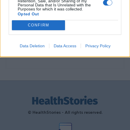
Retention, Sale, and/or Sharing of my
διαμόρφωσαν την ιστορία και το
Personal Data that Is Unrelated with the
Purposes for which it was collected.
πνεύμα της χώρας μας
Opted Out
27 Φεβρουαρίου 2026
CONFIRM
Γεωργιάδης: Πολλαπλά οφέλη από
τη συνεργασία δημοσίου και
ιδιωτικού τομέα
Data Deletion
Data Access
Privacy Policy
27 Φεβρουαρίου 2026
© HealthStories - All rights reserved.