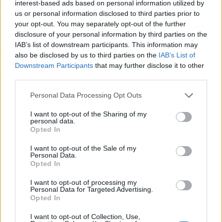
Τελευταία Νέα
interest-based ads based on personal information utilized by
us or personal information disclosed to third parties prior to
9 πράγματα που δεν πρέπει να
your opt-out. You may separately opt-out of the further
λέτε σε έναν επισκέπτη
disclosure of your personal information by third parties on the
27 Φεβρουαρίου 2026
IAB’s list of downstream participants. This information may
also be disclosed by us to third parties on the
IAB’s List of
Downstream Participants
that may further disclose it to other
third parties.
Πάνω από 100 μωρά έχουν
γεννηθεί μέσω εξωσωματικής, με
Personal Data Processing Opt Outs
την υποστήριξη της Be-Live
I want to opt-out of the Sharing of my
27 Φεβρουαρίου 2026
personal data.
Opted In
I want to opt-out of the Sale of my
Μεταπροπονητική πείνα: Ο λόγος
Personal Data.
που θέλεις να καταβροχθίσεις τα
Opted In
πάντα μετά την άσκηση
27 Φεβρουαρίου 2026
I want to opt-out of processing my
Personal Data for Targeted Advertising.
Opted In
Ωρίων – Σπάνια νοσήματα
I want to opt-out of Collection, Use,
συνδέονται με μνημεία που