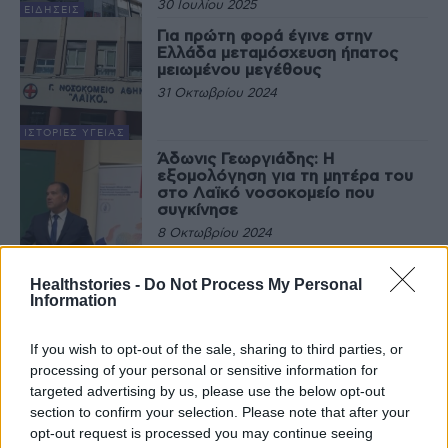
30 Ιουλίου 2025
ΕΙΔΉΣΕΙΣ
Για πρώτη φορά έγινε στην
Ελλάδα μεταμόσχευση ήπατος
μειωμένου μεγέθους
31 Οκτωβρίου 2024
ΙΣΤΟΡΊΕΣ ΥΓΕΊΑΣ
Άδωνις Γεωργιάδης: Η
εξομολόγηση για τη μητέρα του
στο Λαϊκό νοσοκομείο που
συγκίνησε
8 Οκτωβρίου 2024
ΙΣΤΟΡΊΕΣ ΥΓΕΊΑΣ
Κ. Μητσοτάκης: Μετά το Λαϊκό, η
Healthstories -
Do Not Process My Personal
ώρα του Υπουργείου Υγείας – Τι
Information
θα ζητήσει
2 Ιουλίου 2024
If you wish to opt-out of the sale, sharing to third parties, or
processing of your personal or sensitive information for
ΠΟΛΙΤΙΚΉ ΥΓΕΊΑΣ
targeted advertising by us, please use the below opt-out
section to confirm your selection. Please note that after your
opt-out request is processed you may continue seeing