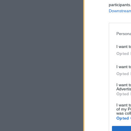
participants
Downstream 
Persona
I want t
Opted 
I want t
Opted 
I want 
Advertis
Opted 
I want t
of my P
was col
Opted 