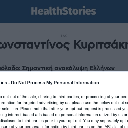
TAG
ωνσταντίνος Κυριτσάκ
ιόλαδο: Σημαντική ανακάλυψη Ελλήνων
 Τούρκων επιστημόνων
ies -
Do Not Process My Personal Information
stories
-
22 Ιουλίου 2025
ημαντική ανακάλυψη για το ελαιόλαδο μπορεί να
to opt-out of the sale, sharing to third parties, or processing of your per
ιχθεί εξαιρετικής σημασίας για την αντιμετώπιση
formation for targeted advertising by us, please use the below opt-out s
ιών του καρδιαγγειακού συστήματος. Έλληνες και
r selection. Please note that after your opt-out request is processed y
οι επιστήμονες, που συνεργάζονται και...
eing interest-based ads based on personal information utilized by us or
disclosed to third parties prior to your opt-out. You may separately opt-
losure of your personal information by third parties on the IAB’s list of