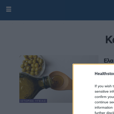
Κ
Ελα
και
Healthstor
health
Νέα σ
If you wish 
αποδε
sensitive in
ασθενε
confirm you
Τούρκ
ΙΣΤΟΡΊΕΣ ΥΓΕΊΑΣ
continue se
information 
further disc