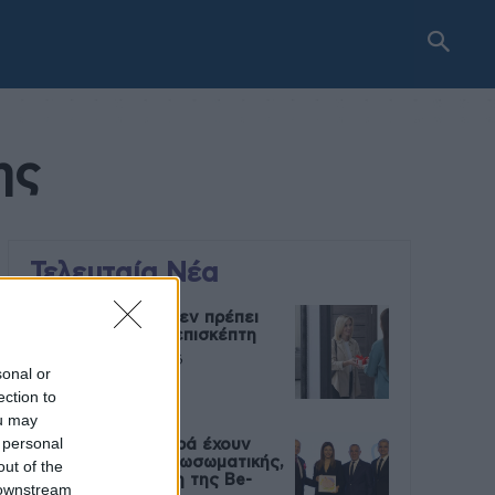
ης
Τελευταία Νέα
9 πράγματα που δεν πρέπει
να λέτε σε έναν επισκέπτη
27 Φεβρουαρίου 2026
sonal or
ection to
ou may
 personal
Πάνω από 100 μωρά έχουν
γεννηθεί μέσω εξωσωματικής,
out of the
με την υποστήριξη της Be-
 downstream