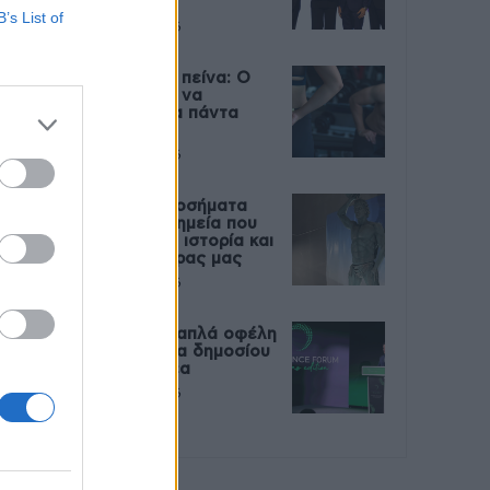
Live
B’s List of
27 Φεβρουαρίου 2026
Μεταπροπονητική πείνα: Ο
λόγος που θέλεις να
καταβροχθίσεις τα πάντα
μετά την άσκηση
27 Φεβρουαρίου 2026
Ωρίων – Σπάνια νοσήματα
συνδέονται με μνημεία που
διαμόρφωσαν την ιστορία και
το πνεύμα της χώρας μας
27 Φεβρουαρίου 2026
Γεωργιάδης: Πολλαπλά οφέλη
από τη συνεργασία δημοσίου
και ιδιωτικού τομέα
27 Φεβρουαρίου 2026