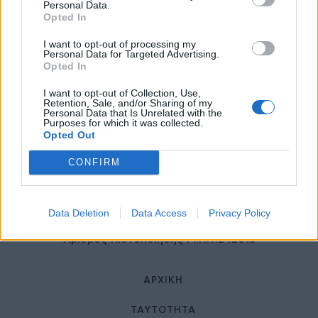
27 Φεβρουαρίου 2026
Personal Data.
Opted In
I want to opt-out of processing my
Personal Data for Targeted Advertising.
Opted In
I want to opt-out of Collection, Use,
Retention, Sale, and/or Sharing of my
Personal Data that Is Unrelated with the
Purposes for which it was collected.
Opted Out
© HealthStories - All rights reserved.
CONFIRM
Data Deletion
Data Access
Privacy Policy
Αριθμός Πιστοποίησης Μ.Η.Τ.242013
ΑΡΧΙΚΉ
ΤΑΥΤΌΤΗΤΑ