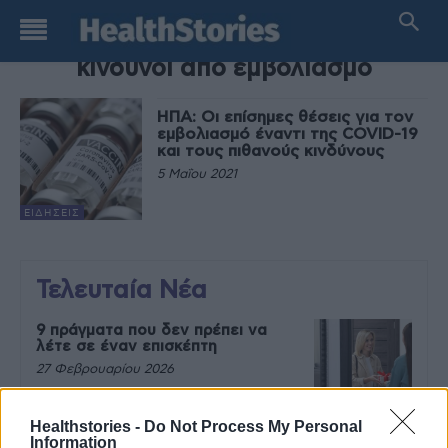
TAG
κίνδυνοι από εμβολιασμό
ΗΠΑ: Οι επίσημες θέσεις για τον
εμβολιασμό έναντι της COVID-19
και τους πιθανούς κινδύνους
5 Μαΐου 2021
ΕΙΔΉΣΕΙΣ
Τελευταία Νέα
9 πράγματα που δεν πρέπει να
λέτε σε έναν επισκέπτη
27 Φεβρουαρίου 2026
Healthstories -
Do Not Process My Personal
Information