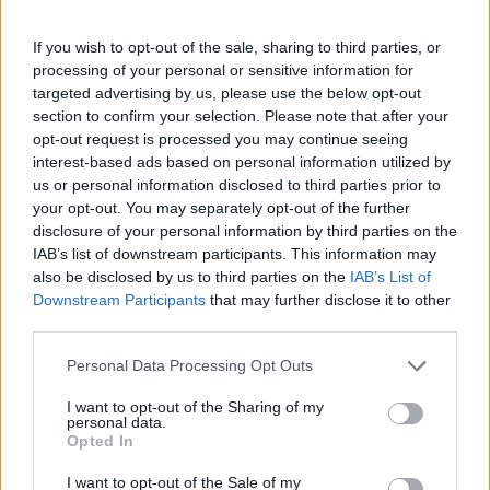
Πάνω από 100 μωρά έχουν
γεννηθεί μέσω εξωσωματικής, με
If you wish to opt-out of the sale, sharing to third parties, or
την υποστήριξη της Be-Live
processing of your personal or sensitive information for
27 Φεβρουαρίου 2026
targeted advertising by us, please use the below opt-out
section to confirm your selection. Please note that after your
opt-out request is processed you may continue seeing
Μεταπροπονητική πείνα: Ο λόγος
interest-based ads based on personal information utilized by
που θέλεις να καταβροχθίσεις τα
us or personal information disclosed to third parties prior to
πάντα μετά την άσκηση
your opt-out. You may separately opt-out of the further
27 Φεβρουαρίου 2026
disclosure of your personal information by third parties on the
IAB’s list of downstream participants. This information may
also be disclosed by us to third parties on the
IAB’s List of
Ωρίων – Σπάνια νοσήματα
Downstream Participants
that may further disclose it to other
συνδέονται με μνημεία που
third parties.
διαμόρφωσαν την ιστορία και το
πνεύμα της χώρας μας
Personal Data Processing Opt Outs
27 Φεβρουαρίου 2026
I want to opt-out of the Sharing of my
personal data.
Γεωργιάδης: Πολλαπλά οφέλη από
Opted In
τη συνεργασία δημοσίου και
ιδιωτικού τομέα
I want to opt-out of the Sale of my