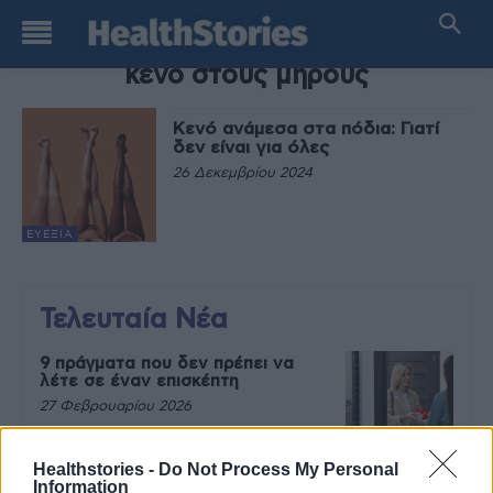
TAG
κενό στους μηρούς
Κενό ανάμεσα στα πόδια: Γιατί
δεν είναι για όλες
26 Δεκεμβρίου 2024
ΕΥΕΞΊΑ
Τελευταία Νέα
9 πράγματα που δεν πρέπει να
λέτε σε έναν επισκέπτη
27 Φεβρουαρίου 2026
Healthstories -
Do Not Process My Personal
Information