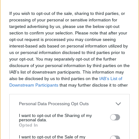
Πάνω από 100 μωρά έχουν
γεννηθεί μέσω εξωσωματικής, με
If you wish to opt-out of the sale, sharing to third parties, or
την υποστήριξη της Be-Live
processing of your personal or sensitive information for
27 Φεβρουαρίου 2026
targeted advertising by us, please use the below opt-out
section to confirm your selection. Please note that after your
opt-out request is processed you may continue seeing
Μεταπροπονητική πείνα: Ο λόγος
interest-based ads based on personal information utilized by
που θέλεις να καταβροχθίσεις τα
us or personal information disclosed to third parties prior to
πάντα μετά την άσκηση
your opt-out. You may separately opt-out of the further
27 Φεβρουαρίου 2026
disclosure of your personal information by third parties on the
IAB’s list of downstream participants. This information may
also be disclosed by us to third parties on the
IAB’s List of
Ωρίων – Σπάνια νοσήματα
Downstream Participants
that may further disclose it to other
συνδέονται με μνημεία που
third parties.
διαμόρφωσαν την ιστορία και το
πνεύμα της χώρας μας
Personal Data Processing Opt Outs
27 Φεβρουαρίου 2026
I want to opt-out of the Sharing of my
personal data.
Γεωργιάδης: Πολλαπλά οφέλη από
Opted In
τη συνεργασία δημοσίου και
ιδιωτικού τομέα
I want to opt-out of the Sale of my