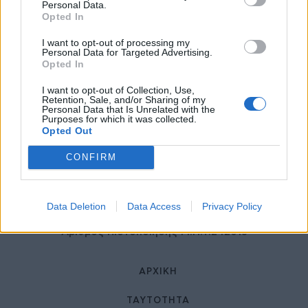
27 Φεβρουαρίου 2026
Personal Data.
Opted In
I want to opt-out of processing my
Personal Data for Targeted Advertising.
Opted In
I want to opt-out of Collection, Use,
Retention, Sale, and/or Sharing of my
Personal Data that Is Unrelated with the
Purposes for which it was collected.
Opted Out
© HealthStories - All rights reserved.
CONFIRM
Data Deletion
Data Access
Privacy Policy
Αριθμός Πιστοποίησης Μ.Η.Τ.242013
ΑΡΧΙΚΉ
ΤΑΥΤΌΤΗΤΑ